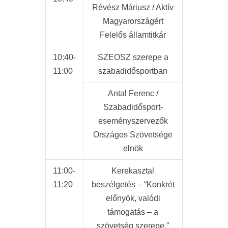
Révész Máriusz / Aktív
Magyarországért
Felelős államtitkár
10:40-
SZEOSZ szerepe a
11:00
szabadidősportban
Antal Ferenc /
Szabadidősport-
eseményszervezők
Országos Szövetsége
elnök
11:00-
Kerekasztal
11:20
beszélgetés – “Konkrét
előnyök, valódi
támogatás – a
szövetség szerepe.”