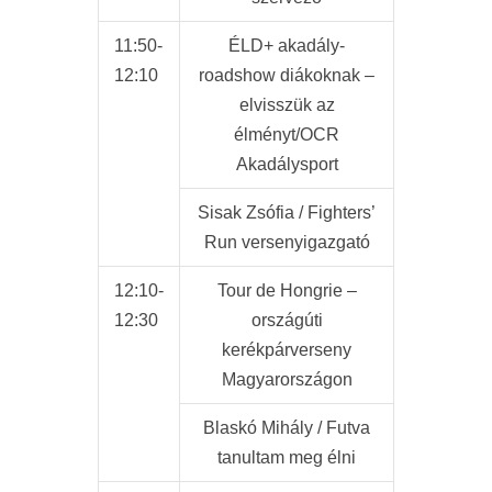
11:50-
ÉLD+ akadály-
12:10
roadshow diákoknak –
elvisszük az
élményt/OCR
Akadálysport
Sisak Zsófia / Fighters’
Run versenyigazgató
12:10-
Tour de Hongrie –
12:30
országúti
kerékpárverseny
Magyarországon
Blaskó Mihály / Futva
tanultam meg élni