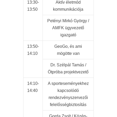
13:30-
Aktív életmód
13:50
kommunikációja
Petényi Mirkó György /
AMFK ügyvezető
igazgató
13:50-
GeoGo, és ami
14:10
mögötte van
Dr. Szélpál Tamás /
Ötpróba projektvezető
14:10-
A sporteseményekhez
14:40
kapcsolódó
rendezvényszervezői
felelősségbiztosítás
Gorda Zsolt / Közép-