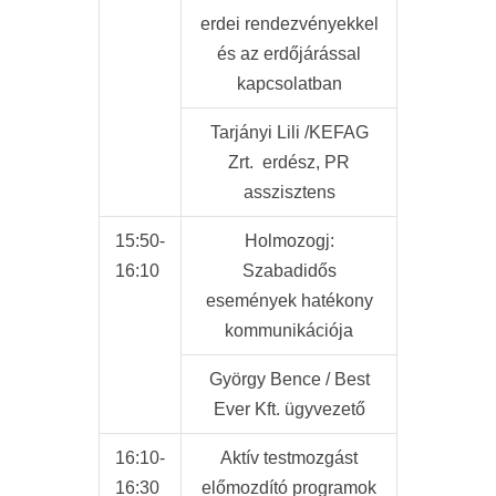
erdei rendezvényekkel
és az erdőjárással
kapcsolatban
Tarjányi Lili /KEFAG
Zrt. erdész, PR
asszisztens
15:50-
Holmozogj:
16:10
Szabadidős
események hatékony
kommunikációja
György Bence / Best
Ever Kft. ügyvezető
16:10-
Aktív testmozgást
16:30
előmozdító programok