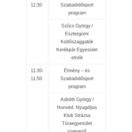
11:30
Szabadidősport
program
Szűcs György /
Esztergomi
Küllőszaggatók
Kerékpár Egyesület
elnök
11:30-
Élmény – és
11:50
Szabadidősport
program
Asbóth György /
Honvéd Nyugdíjas
Klub Strázsa
Túraegyesület
szervező