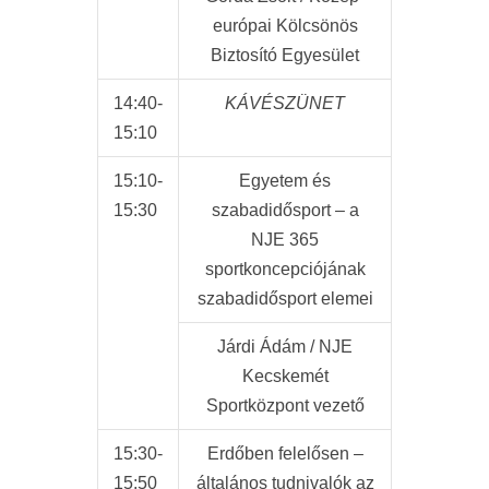
európai Kölcsönös
Biztosító Egyesület
14:40-
KÁVÉSZÜNET
15:10
15:10-
Egyetem és
15:30
szabadidősport – a
NJE 365
sportkoncepciójának
szabadidősport elemei
Járdi Ádám / NJE
Kecskemét
Sportközpont vezető
15:30-
Erdőben felelősen –
15:50
általános tudnivalók az