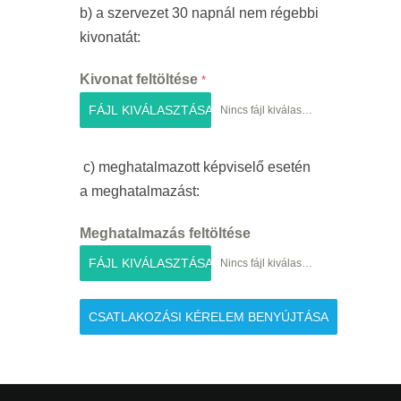
b) a szervezet 30 napnál nem régebbi
kivonatát:
Kivonat feltöltése
*
FÁJL KIVÁLASZTÁSA
Nincs fájl kiválasztva
c) meghatalmazott képviselő esetén
a meghatalmazást:
Meghatalmazás feltöltése
FÁJL KIVÁLASZTÁSA
Nincs fájl kiválasztva
CSATLAKOZÁSI KÉRELEM BENYÚJTÁSA