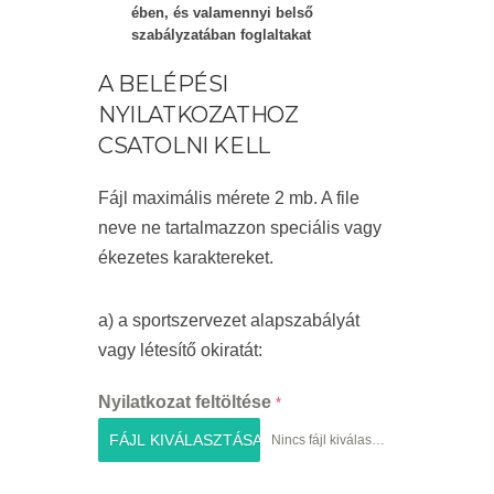
ében, és valamennyi belső
szabályzatában foglaltakat
A BELÉPÉSI
NYILATKOZATHOZ
CSATOLNI KELL
Fájl maximális mérete 2 mb. A file
neve ne tartalmazzon speciális vagy
ékezetes karaktereket.
a) a sportszervezet alapszabályát
vagy létesítő okiratát:
Nyilatkozat feltöltése
*
FÁJL KIVÁLASZTÁSA
Nincs fájl kiválasztva