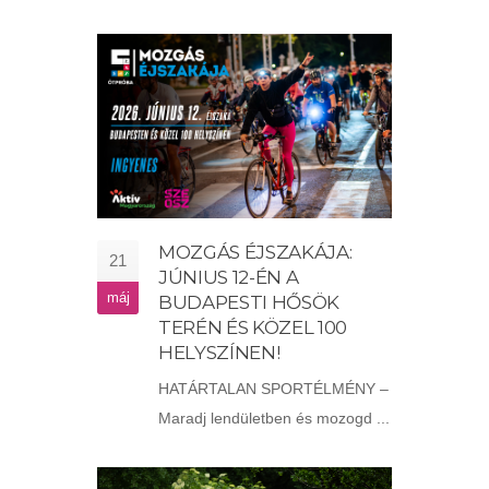
MOZGÁS ÉJSZAKÁJA:
21
JÚNIUS 12-ÉN A
máj
BUDAPESTI HŐSÖK
TERÉN ÉS KÖZEL 100
HELYSZÍNEN!
HATÁRTALAN SPORTÉLMÉNY –
Maradj lendületben és mozogd ...