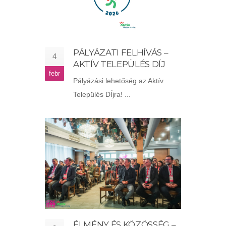
PÁLYÁZATI FELHÍVÁS –
4
AKTÍV TELEPÜLÉS DÍJ
febr
Pályázási lehetőség az Aktív
Település DÍjra! ...
ÉLMÉNY ÉS KÖZÖSSÉG –