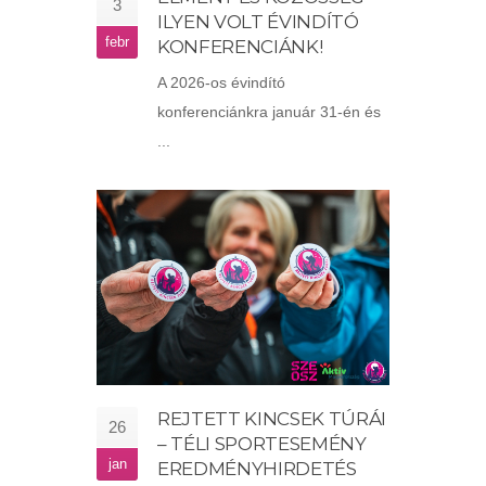
3
ILYEN VOLT ÉVINDÍTÓ
febr
KONFERENCIÁNK!
A 2026-os évindító
konferenciánkra január 31-én és
...
REJTETT KINCSEK TÚRÁI
26
– TÉLI SPORTESEMÉNY
jan
EREDMÉNYHIRDETÉS