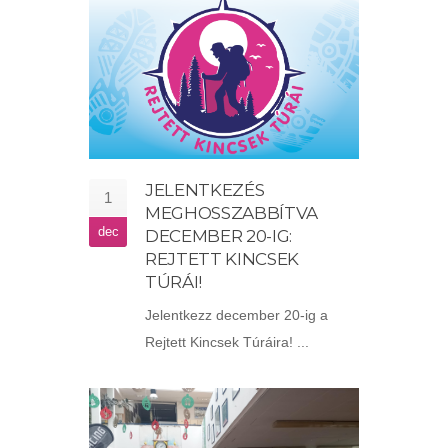
JELENTKEZÉS
1
MEGHOSSZABBÍTVA
dec
DECEMBER 20-IG:
REJTETT KINCSEK
TÚRÁI!
Jelentkezz december 20-ig a
Rejtett Kincsek Túráira! ...