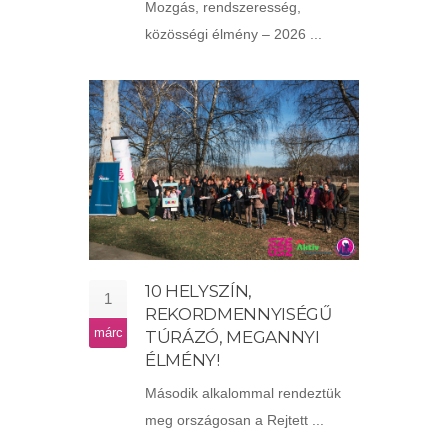
Mozgás, rendszeresség,
közösségi élmény – 2026 ...
10 HELYSZÍN,
1
REKORDMENNYISÉGŰ
márc
TÚRÁZÓ, MEGANNYI
ÉLMÉNY!
Második alkalommal rendeztük
meg országosan a Rejtett ...