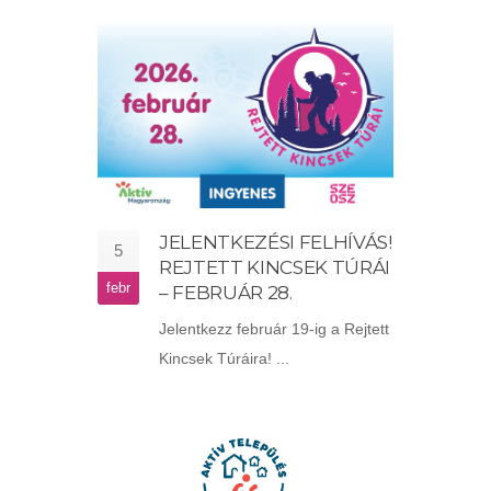
JELENTKEZÉSI FELHÍVÁS!
5
REJTETT KINCSEK TÚRÁI
febr
– FEBRUÁR 28.
Jelentkezz február 19-ig a Rejtett
Kincsek Túráira! ...