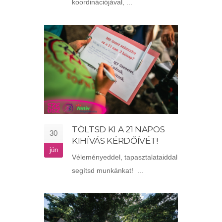
koordinációjával, ...
TÖLTSD KI A 21 NAPOS
30
KIHÍVÁS KÉRDŐÍVÉT!
jún
Véleményeddel, tapasztalataiddal
segítsd munkánkat! ...