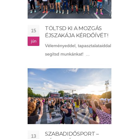
TÖLTSD KI A MOZGÁS
15
ÉJSZAKÁJA KÉRDŐÍVÉT!
jún
Véleményeddel, tapasztalataiddal
segítsd munkánkat! ...
SZABADIDŐSPORT –
13