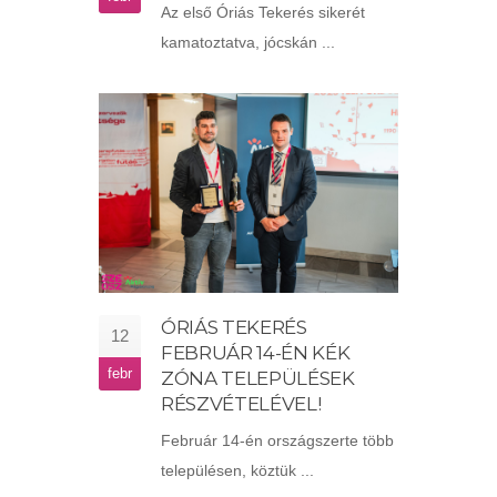
Az első Óriás Tekerés sikerét
kamatoztatva, jócskán ...
ÓRIÁS TEKERÉS
12
FEBRUÁR 14-ÉN KÉK
febr
ZÓNA TELEPÜLÉSEK
RÉSZVÉTELÉVEL!
Február 14-én országszerte több
településen, köztük ...