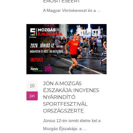
ERŐSÍTÉSÉÉRT
A Magyar Vöröskereszt és a ...
JÖN A MOZGÁS
10
ÉJSZAKÁJA: INGYENES
jún
NYÁRINDÍTÓ
SPORTFESZTIVÁL
ORSZÁGSZERTE
Június 12-én ismét életre kel a
Mozgás Éjszakája: a ...