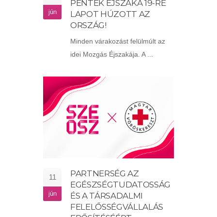
PÉNTEK ÉJSZAKA 19-RE
jún
LAPOT HÚZOTT AZ
ORSZÁG!
Minden várakozást felülmúlt az
idei Mozgás Éjszakája. A ...
PARTNERSÉG AZ
11
EGÉSZSÉGTUDATOSSÁG
jún
ÉS A TÁRSADALMI
FELELŐSSÉGVÁLLALÁS