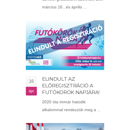
március 16., és április ...
ELINDULT AZ
16
ELŐREGISZTRÁCIÓ A
ápr
FUTÓKÖRÖK NAPJÁRA!
2020 óta immár hatodik
alkalommal rendezzük meg a ...