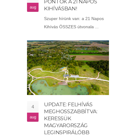
PONTOK A 21 NAPOS
aug
KIHÍVÁSBAN!
Szuper hírünk van: a 21 Napos
Kihívás ÖSSZES útvonala ...
UPDATE: FELHÍVÁS
4
MEGHOSSZABBÍTVA:
aug
KERESSÜK
MAGYARORSZÁG
LEGINSPIRÁLÓBB