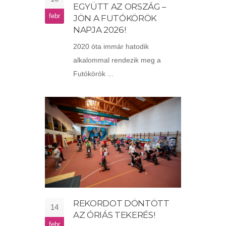
EGYÜTT AZ ORSZÁG –
febr
JÖN A FUTÓKÖRÖK
NAPJA 2026!
2020 óta immár hatodik
alkalommal rendezik meg a
Futókörök ...
REKORDOT DÖNTÖTT
14
AZ ÓRIÁS TEKERÉS!
febr