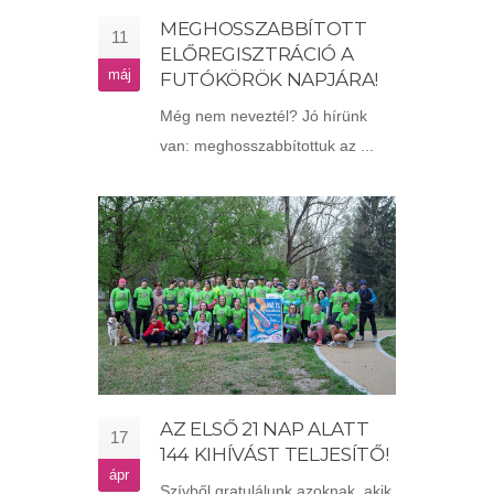
MEGHOSSZABBÍTOTT
11
ELŐREGISZTRÁCIÓ A
máj
FUTÓKÖRÖK NAPJÁRA!
Még nem neveztél? Jó hírünk
van: meghosszabbítottuk az ...
AZ ELSŐ 21 NAP ALATT
17
144 KIHÍVÁST TELJESÍTŐ!
ápr
Szívből gratulálunk azoknak, akik