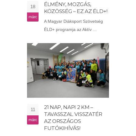
ÉLMÉNY, MOZGÁS,
18
KÖZÖSSÉG – EZ AZ ÉLD+!
márc
A Magyar Diáksport Szövetség
ÉLD+ programja az Aktív ...
21 NAP, NAPI 2 KM –
11
TAVASSZAL VISSZATÉR
márc
AZ ORSZÁGOS
FUTÓKIHÍVÁS!