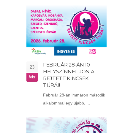
FEBRUÁR 28-ÁN 10
23
HELYSZÍNNEL JÖN A
febr
REJTETT KINCSEK
TÚRÁI!
Február 28-án immáron második
alkalommal egy újabb, ...