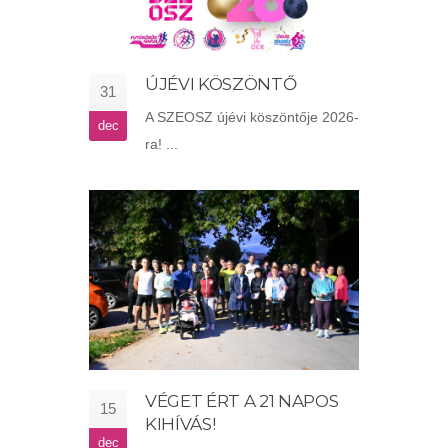
ÚJÉVI KÖSZÖNTŐ
31
A SZEOSZ újévi köszöntője 2026-
dec
ra! ...
VÉGET ÉRT A 21 NAPOS
15
KIHÍVÁS!
dec