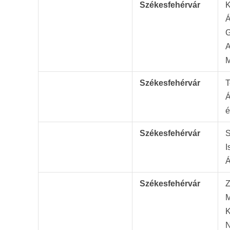
Székesfehérvár
K
Á
G
A
M
Székesfehérvár
T
Á
é
Székesfehérvár
S
I
Á
Székesfehérvár
Z
M
K
N