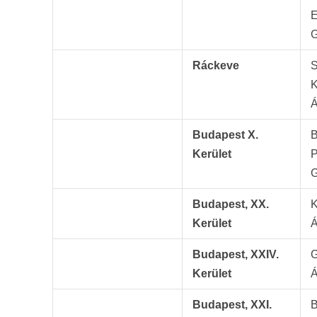
E
G
Ráckeve
S
K
Á
Budapest X.
B
Kerület
P
G
Budapest, XX.
K
Kerület
Á
Budapest, XXIV.
G
Kerület
Á
Budapest, XXI.
B