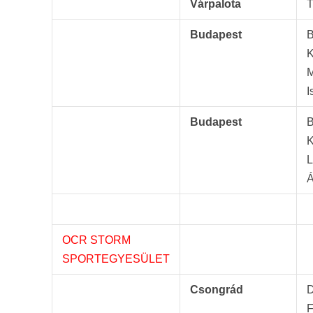
Várpalota
T
Budapest
B
K
M
I
Budapest
B
K
L
Á
OCR STORM
SPORTEGYESÜLET
Csongrád
D
F