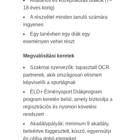
Általános és középiskolás diákok (7–
18 éves korig)
A részvétel minden tanuló számára
ingyenes
Egy tanévben egy diák egy
eseményen vehet részt
Megvalósítási keretek
Szakmai szervezők: tapasztalt OCR
partnerek, akik országosan elismert
képviselői a sportágnak
ÉLD+ Élménysport Diákprogram
program keretén belül, amely biztosítja a
regisztrációs és nyomon követési
rendszert
Akadálypályák: minimum 9 akadály,
beleértve függesztett, kúszó, egyensúlyi
és célba dobó elemeket