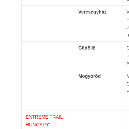
Veresegyház
V
F
J
I
Gödöllő
G
I
Á
Mogyoród
M
G
S
EXTREME TRAIL
HUNGARY