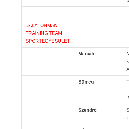
G
BALATONMAN
TRAINING TEAM
SPORTEGYESÜLET
Marcali
M
Á
Sümeg
T
L
I
Szendrő
S
k