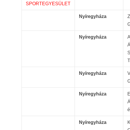
SPORTEGYESÜLET
Nyíregyháza
Z
G
Nyíregyháza
A
Á
S
T
Nyíregyháza
V
G
Nyíregyháza
E
Á
é
Nyíregyháza
K