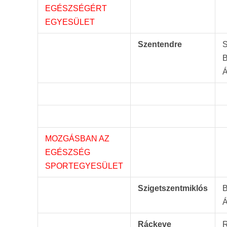
EGÉSZSÉGÉRT
EGYESÜLET
Szentendre
S
B
Á
MOZGÁSBAN AZ
EGÉSZSÉG
SPORTEGYESÜLET
Szigetszentmiklós
B
Á
Ráckeve
R