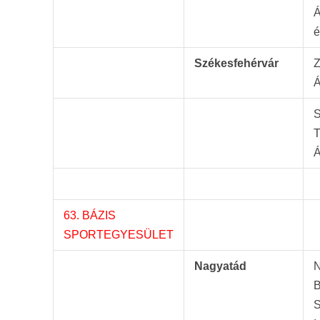
Á
é
Székesfehérvár
Z
Á
S
T
Á
63. BÁZIS
SPORTEGYESÜLET
Nagyatád
N
B
S