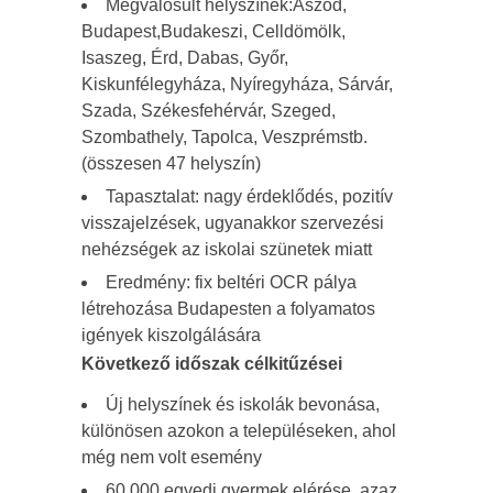
Megvalósult helyszínek:Aszód,
Budapest,Budakeszi, Celldömölk,
Isaszeg, Érd, Dabas, Győr,
Kiskunfélegyháza, Nyíregyháza, Sárvár,
Szada, Székesfehérvár, Szeged,
Szombathely, Tapolca, Veszprémstb.
(összesen 47 helyszín)
Tapasztalat: nagy érdeklődés, pozitív
visszajelzések, ugyanakkor szervezési
nehézségek az iskolai szünetek miatt
Eredmény: fix beltéri OCR pálya
létrehozása Budapesten a folyamatos
igények kiszolgálására
Következő időszak célkitűzései
Új helyszínek és iskolák bevonása,
különösen azokon a településeken, ahol
még nem volt esemény
60 000 egyedi gyermek elérése, azaz