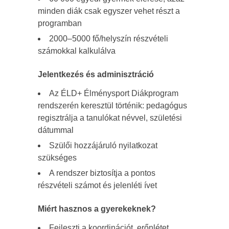
minden diák csak egyszer vehet részt a
programban
2000–5000 fő/helyszín részvételi
számokkal kalkulálva
Jelentkezés és adminisztráció
Az ÉLD+ Élménysport Diákprogram
rendszerén keresztül történik: pedagógus
regisztrálja a tanulókat névvel, születési
dátummal
Szülői hozzájáruló nyilatkozat
szükséges
A rendszer biztosítja a pontos
részvételi számot és jelenléti ívet
Miért hasznos a gyerekeknek?
Fejleszti a koordinációt, erőnlétet,