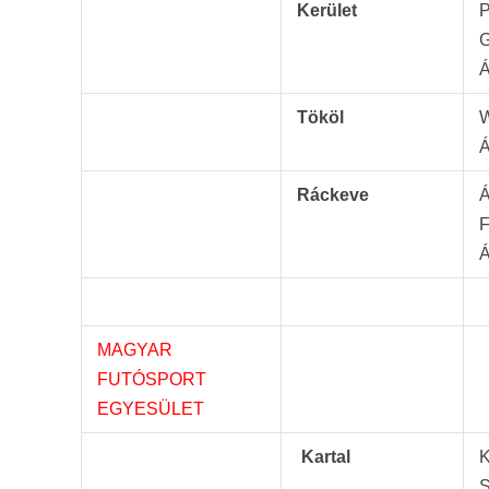
Kerület
P
G
Á
Tököl
W
Á
Ráckeve
Á
F
Á
MAGYAR
FUTÓSPORT
EGYESÜLET
Kartal
K
S