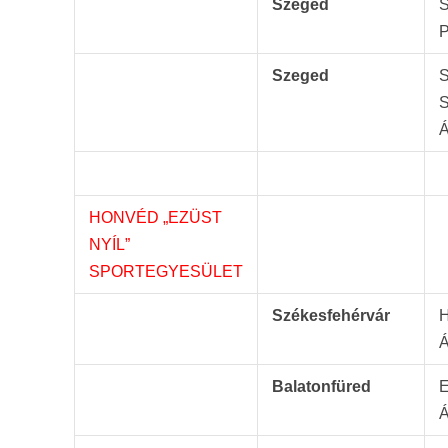
Szeged
S
P
Szeged
S
S
Á
HONVÉD „EZÜST
NYÍL”
SPORTEGYESÜLET
Székesfehérvár
H
Á
Balatonfüred
E
Á