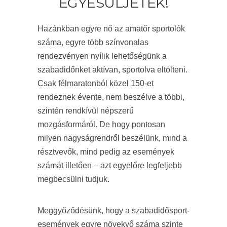
EGYESÜLJETEK!
Hazánkban egyre nő az amatőr sportolók
száma, egyre több színvonalas
rendezvényen nyílik lehetőségünk a
szabadidőnket aktívan, sportolva eltölteni.
Csak félmaratonból közel 150-et
rendeznek évente, nem beszélve a többi,
szintén rendkívül népszerű
mozgásformáról. De hogy pontosan
milyen nagyságrendről beszélünk, mind a
résztvevők, mind pedig az események
számát illetően – azt egyelőre legfeljebb
megbecsülni tudjuk.
Meggyőződésünk, hogy a szabadidősport-
események egyre növekvő száma szinte