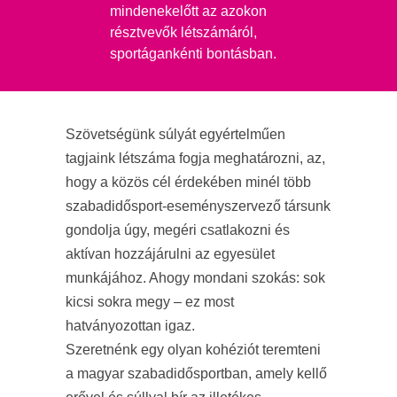
mindenekelőtt az azokon
résztvevők létszámáról,
sportágankénti bontásban.
Szövetségünk súlyát egyértelműen
tagjaink létszáma fogja meghatározni, az,
hogy a közös cél érdekében minél több
szabadidősport-eseményszervező társunk
gondolja úgy, megéri csatlakozni és
aktívan hozzájárulni az egyesület
munkájához. Ahogy mondani szokás: sok
kicsi sokra megy – ez most
hatványozottan igaz.
Szeretnénk egy olyan kohéziót teremteni
a magyar szabadidősportban, amely kellő