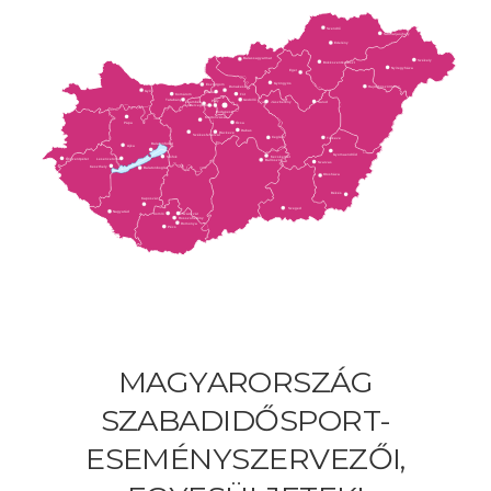
Szendrő
Sátoraljaújhely
Edelény
Balassagyarmat
Székely
Bükkszentkereszt
Nyíregyháza
Eger
Gyöngyös
Esztergom
Dunakeszi
Hajdúböszörmény
Győr
Pomáz
Fót
Komárom
Tatabánya
Gödöllő
Páty
Zsámbék
Jászberény
Sarud
Herceghalom
Budapest
Martonvásár
Pápa
Ócsa
Dabas
Ráckeve
Székesfehérvár
Cegléd
Túrkeve
Balatonfüred
Ajka
Gyomaendrőd
Kecskemét
Siófok
Lesencetomaj
Őriszentpéter
Ballószög
Szarvas
Keszthely
Balatonboglár
Orosháza
Békés
Kaposvár
Szeged
Nagyatád
Komló
Szászvár
Hosszúhetény
Romonya
Pécs
MAGYARORSZÁG
SZABADIDŐSPORT-
ESEMÉNYSZERVEZŐI,