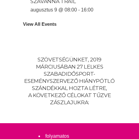
SZAVANNA TRAIL
augusztus 9 @ 08:00
-
16:00
View All Events
SZÖVETSÉGÜNKET, 2019
MÁRCIUSÁBAN 27 LELKES
SZABADIDŐSPORT-
ESEMÉNYSZERVEZŐ HIÁNYPÓTLÓ
SZÁNDÉKKAL HOZTA LÉTRE,
A KÖVETKEZŐ CÉLOKAT TŰZVE
ZÁSZLAJUKRA:
folyamatos