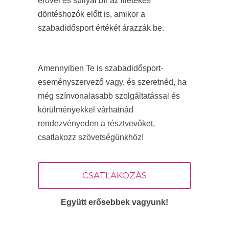
erővel és súllyal bír az illetékes
döntéshozók előtt is, amikor a
szabadidősport értékét árazzák be.
Amennyiben Te is szabadidősport-
eseményszervező vagy, és szeretnéd, ha
még színvonalasabb szolgáltatással és
körülményekkel várhatnád
rendezvényeden a résztvevőket,
csatlakozz szövetségünkhöz!
CSATLAKOZÁS
Együtt erősebbek vagyunk!