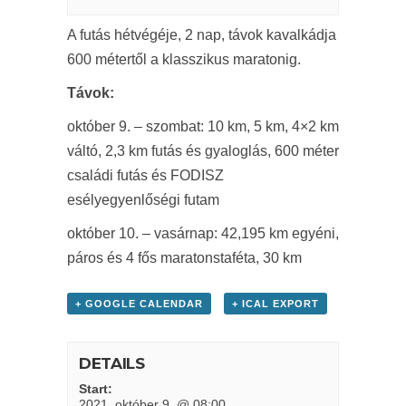
A futás hétvégéje, 2 nap, távok kavalkádja
600 métertől a klasszikus maratonig.
Távok:
október 9. – szombat: 10 km, 5 km, 4×2 km
váltó, 2,3 km futás és gyaloglás, 600 méter
családi futás és FODISZ
esélyegyenlőségi futam
október 10. – vasárnap: 42,195 km egyéni,
páros és 4 fős maratonstaféta, 30 km
+ GOOGLE CALENDAR
+ ICAL EXPORT
DETAILS
Start:
2021. október 9. @ 08:00