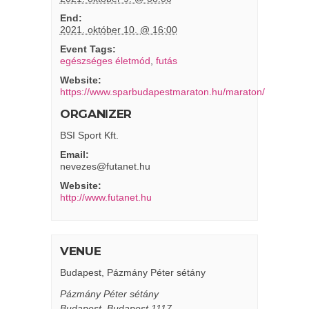
End:
2021. október 10. @ 16:00
Event Tags:
egészséges életmód
,
futás
Website:
https://www.sparbudapestmaraton.hu/maraton/
ORGANIZER
BSI Sport Kft.
Email:
nevezes@futanet.hu
Website:
http://www.futanet.hu
VENUE
Budapest, Pázmány Péter sétány
Pázmány Péter sétány
Budapest
,
Budapest
1117