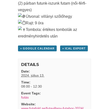
(2) párban futunk-iszunk futam (női-férfi-
vegyes)
Útvonal: villányi szőlőhegy
Rajt: 9 óra
Tombola: értékes tombolák az
eredményhirdetés után
+ GOOGLE CALENDAR
+ ICAL EXPORT
DETAILS
Date:
2024. július 13.
Time:
08:00 - 12:30
Event Tags:
futás
Website:
www.futafold.se/futavillany-futabor-2024/