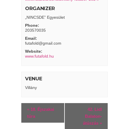
ORGANIZER
„NINCSDE” Egyesület
Phone:
203570035
Email:
futafold@gmail.com
Website:
www.futafold.hu
VENUE
Villány
«
18. Éjszakai
42. Lidl
túra
Balaton-
átúszás
»