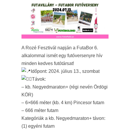
A Rozé Fesztivál napján a FutaBor 6.
alkalommal ismét egy futóversenyre hív
minden kedves futótársat!
Időpont: 2024. július 13., szombat
Távok:
– kb. Negyedmaraton+ (régi nevén Ördögi
KÖR)
– 6×666 méter (kb. 4 km) Pincesor futam
– 666 méter futam
Kategóriák a kb. Negyedmaraton+ távon:
(1) egyéni futam