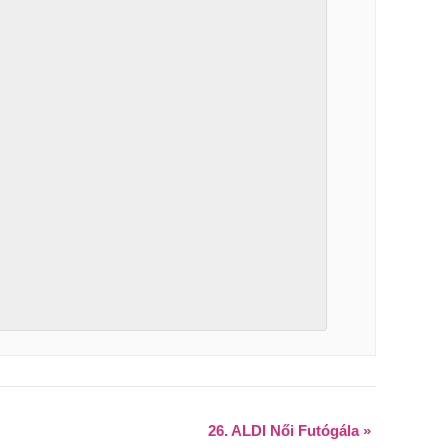
26. ALDI Női Futógála
»