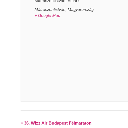
Mátraszentistván, Sípark
Mátraszentistván
,
Magyarország
+ Google Map
«
36. Wizz Air Budapest Félmaraton