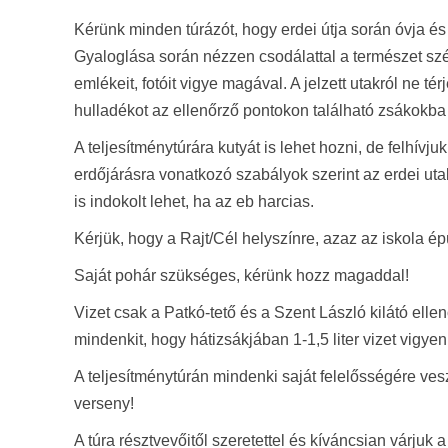
Kérünk minden túrázót, hogy erdei útja során óvja és 
Gyaloglása során nézzen csodálattal a természet sz
emlékeit, fotóit vigye magával. A jelzett utakról ne tér
hulladékot az ellenőrző pontokon található zsákokb
A teljesítménytúrára kutyát is lehet hozni, de felhívj
erdőjárásra vonatkozó szabályok szerint az erdei uta
is indokolt lehet, ha az eb harcias.
Kérjük, hogy a Rajt/Cél helyszínre, azaz az iskola é
Saját pohár szükséges, kérünk hozz magaddal!
Vizet csak a Patkó-tető és a Szent László kilátó ell
mindenkit, hogy hátizsákjában 1-1,5 liter vizet vigye
A teljesítménytúrán mindenki saját felelősségére vesz
verseny!
A túra résztvevőitől szeretettel és kíváncsian várjuk a