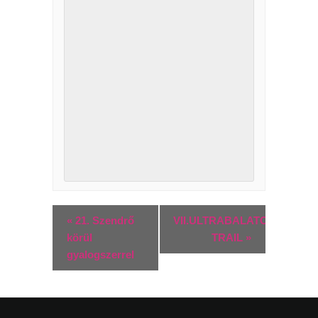
«
21. Szendrő
VII.ULTRABALATON
körül
TRAIL
»
gyalogszerrel