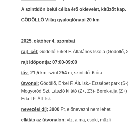
A szintidőn belül célba érő oklevelet, kitűzőt kap.
GÖDÖLLŐ Világ gyaloglónapi 20 km
2025. október 4. szombat
rajt- cél:
Gödöllő Erkel F. Általános Iskola (Gödöllő, 
rajt időpontja:
07:00-09:00
táv:
21,5
km, szint
254
m, szintidő:
6
óra
útvonal:
Gödöllő, Erkel F. Ált. Isk.- Erzsébet park (S-
Mogyoród Szt. László kilátó (Z+, Z3)- Berek-alja (Z+
Erkel F. Ált. Isk.
nevezési díj:
3000
Ft, előnevezni nem lehet.
ellátás az útvonalon:
víz, alma, csoki, müzli