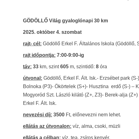
GÖDÖLLŐ Világ gyaloglónapi 30 km
2025. október 4. szombat
rajt- cél:
Gödöllő Erkel F. Általános Iskola (Gödöllő, 
rajt időpontja:
7:00
-9:00-ig
táv:
33
km, szint
605
m, szintidő:
8
óra
útvonal:
Gödöllő, Erkel F. Ált. Isk.- Erzsébet park (S-
Bolnoka (P3)- Ökörtelek (S+)- Husztina erdő (S-) – Ká
Mogyoród Szt. László kilátó (Z+, Z3)- Berek-alja (Z+
Erkel F. Ált. Isk.
nevezési díj:
3500
Ft, előnevezni nem lehet.
ellátás az útvonalon:
víz, alma, csoki, müzli
ellátás a célban:
víz, tea, zsíros kenyér.