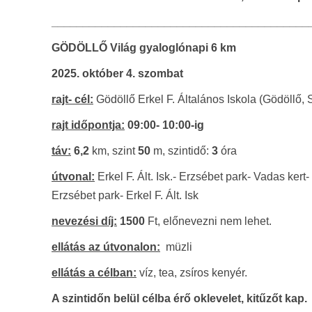
_________________________________________
GÖDÖLLŐ Világ gyaloglónapi 6 km
2025. október 4. szombat
rajt- cél:
Gödöllő Erkel F. Általános Iskola (Gödöllő, 
rajt időpontja:
09:00- 10:00
-ig
táv:
6,2
km, szint
50
m, szintidő:
3
óra
útvonal:
Erkel F. Ált. Isk.- Erzsébet park- Vadas kert-
Erzsébet park- Erkel F. Ált. Isk
nevezési díj:
1500
Ft, előnevezni nem lehet.
ellátás az útvonalon:
müzli
ellátás a célban:
víz, tea, zsíros kenyér.
A szintidőn belül célba érő oklevelet, kitűzőt kap.