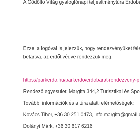
A Gödöllő Világ gyaloglónapi teljesítménytúra Erdő
Ezzel a logóval is jelezzük, hogy rendezvényüket fe
betartva, az erdőt védve rendezzük meg.
https://parkerdo.hu/parkerdo/erdobarat-rendezveny-pr
Rendező egyesület: Margita 344,2 Turisztikai és Spo
További információk és a túra alatti elérhetőségek:
Kovács Tibor, +36 30 251 0473, info.margita@gmail
Dolányi Márk, +36 30 617 6216