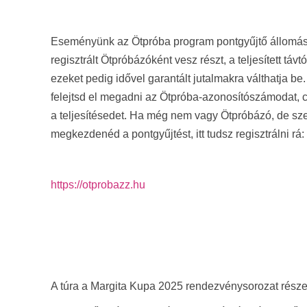
Eseményünk az Ötpróba program pontgyűjtő állomás
regisztrált Ötpróbázóként vesz részt, a teljesített tá
ezeket pedig idővel garantált jutalmakra válthatja b
felejtsd el megadni az Ötpróba-azonosítószámodat, 
a teljesítésedet. Ha még nem vagy Ötpróbázó, de sze
megkezdenéd a pontgyűjtést, itt tudsz regisztrálni rá:
https://otprobazz.hu
A túra a Margita Kupa 2025 rendezvénysorozat része