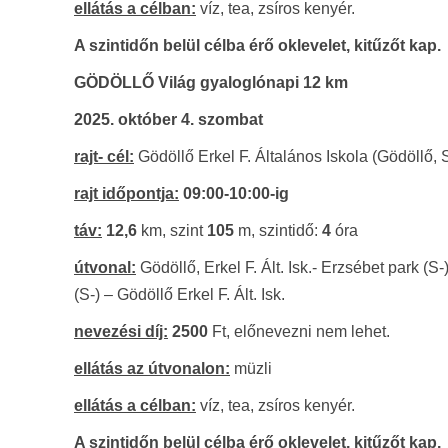
ellátás a célban:
víz, tea, zsíros kenyér.
A szintidőn belül célba érő oklevelet, kitűzőt kap.
GÖDÖLLŐ Világ gyaloglónapi 12 km
2025. október 4. szombat
rajt- cél:
Gödöllő Erkel F. Általános Iskola (Gödöllő, 
rajt időpontja:
09:00-10:00-
ig
táv:
12,6
km, szint
105
m, szintidő:
4
óra
útvonal:
Gödöllő, Erkel F. Ált. Isk.- Erzsébet park (
(S-) – Gödöllő Erkel F. Ált. Isk.
nevezési díj:
2500
Ft, előnevezni nem lehet.
ellátás az útvonalon:
müzli
ellátás a célban:
víz, tea, zsíros kenyér.
A szintidőn belül célba érő oklevelet, kitűzőt kap.