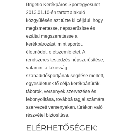
Brigetio Kerékpáros Sportegyesület
2013.01.10-én tartott alakuló
közgyűlésén azt tűzte ki céljául, hogy
megismertesse, népszerűsítse és
ezáltal megszerettesse a
kerékpározást, mint sportot,
életmódot, életszemléletet. A
rendszeres testedzés népszerűsítése,
valamint a lakosság
szabadidősportjának segítése mellett,
egyesületünk fő célja kerékpártúrák,
táborok, versenyek szervezése és
lebonyolítása, továbbá tagjai számára
szervezett versenyeken, túrákon való
részvétel biztosítása.
ELÉRHETŐSÉGEK: