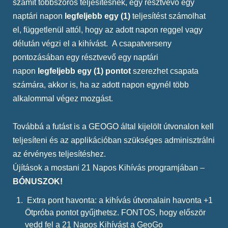
számít többszörös teljesítésnek, egy résztvevő egy
naptári napon
legfeljebb egy (1)
teljesítést számolhat
el, függetlenül attól, hogy az adott napon reggel vagy
délután végzi el a kihívást. A csapatverseny
pontozásában egy résztvevő egy naptári
napon
legfeljebb egy (1) pontot
szerezhet csapata
számára, akkor is, ha az adott napon egynél több
alkalommal végez mozgást.
Továbbá a futást is a GEOGO által kijelölt útvonalon kell
teljesíteni és az applikációban szükséges adminisztrálni
az érvényes teljesítéshez.
Újítások a mostani 21 Napos Kihívás programjában –
BÓNUSZOK!
Extra pont havonta: a kihívás útvonalain havonta +1
Ötpróba pontot gyűjthetsz. FONTOS, hogy először
vedd fel a 21 Napos Kihívást a GeoGo