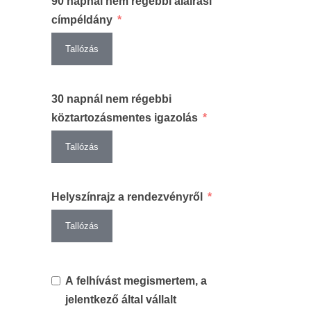
90 napnál nem régebbi aláírási
címpéldány
Tallózás
30 napnál nem régebbi
köztartozásmentes igazolás
Tallózás
Helyszínrajz a rendezvényről
Tallózás
A felhívást megismertem, a
jelentkező által vállalt