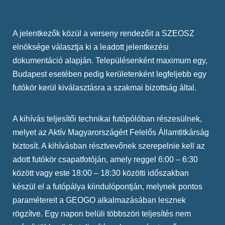
A jelentkezők közül a verseny rendezőit a SZEOSZ
elnöksége választja ki a leadott jelentkezési
dokumentáció alapján. Településenként maximum egy,
Budapest esetében pedig kerületenként legfeljebb egy
futókör kerül kiválasztásra a szakmai bizottság által.
A kihívás teljesítői technikai futópólóban részesülnek,
melyet az Aktív Magyarországért Felelős Államtitkárság
biztosít. A kihívásban résztvevőnek szerepelnie kell az
adott futókör csapatfotóján, amely reggel 6:00 – 6:30
között vagy este 18:00 – 18:30 közötti időszakban
készül el a futópálya kiindulópontján, melynek pontos
paramétereit a GEOGO alkalmazásában lesznek
rögzítve. Egy napon belüli többszöri teljesítés nem