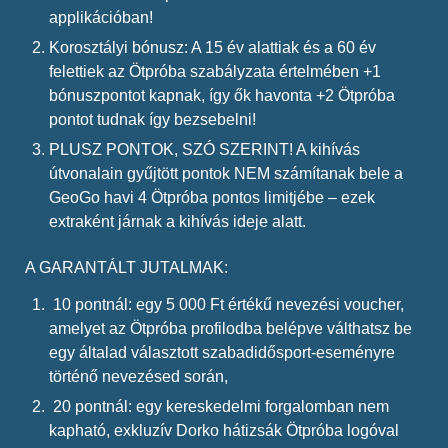
applikációban!
Korosztályi bónusz: A 15 év alattiak és a 60 év
felettiek az Ötpróba szabályzata értelmében +1
bónuszpontot kapnak, így ők havonta +2 Ötpróba
pontot tudnak így bezsebelni!
PLUSZ PONTOK, SZÓ SZERINT! A kihívás
útvonalain gyűjtött pontok NEM számítanak bele a
GeoGo havi 4 Ötpróba pontos limitjébe – ezek
extraként járnak a kihívás ideje alatt.
A GARANTÁLT JUTALMAK:
10 pontnál: egy 5 000 Ft értékű nevezési voucher,
amelyet az Ötpróba profilodba belépve válthatsz be
egy általad választott szabadidősport-eseményre
történő nevezésed során,
20 pontnál: egy kereskedelmi forgalomban nem
kapható, exkluzív Dorko hátizsák Ötpróba logóval