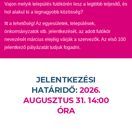
Vajon melyik település futókörén lesz a legtöbb teljesítő, és
hol alakul ki a legnagyobb közösség?
Itt a lehetőség! Az egyesületek, települések,
önkormányzatok stb. jelentkezését, az adott futókör
nevezését március elejéig várják a szervezők. Az első 100
jelentkező pályázatát tudjuk fogadni.
JELENTKEZÉSI
HATÁRIDŐ:
2026.
AUGUSZTUS 31. 14:00
ÓRA