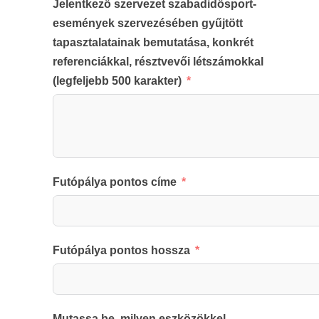
Jelentkező szervezet szabadidősport-
események szervezésében gyűjtött
tapasztalatainak bemutatása, konkrét
referenciákkal, résztvevői létszámokkal
(legfeljebb 500 karakter)
Futópálya pontos címe
Futópálya pontos hossza
Mutassa be, milyen eszközökkel,