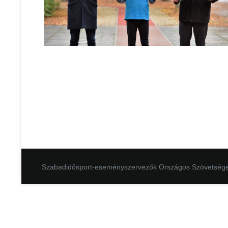
Szabadidősport-eseményszervezők Országos Szövetség