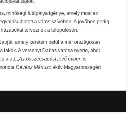
iójával zajlott.
os, minőségi futópálya igénye, amely most az
valósulhatott a város szívében. A jövőben pedig
ruházásokat terveznek a településen.
apját, amely keretein belül a már országosan
 a lakók. A versenyt Dabas városa nyerte, ahol
ap alatt.
„Az összecsapást jövő évben is
 mondta
Révész Máriusz
aktív Magyarországért