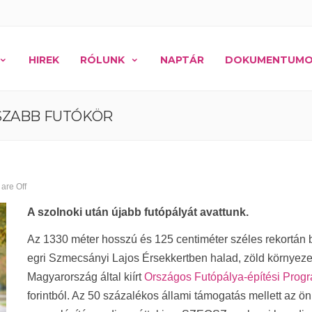
HIREK
RÓLUNK
NAPTÁR
DOKUMENTUM
SZABB FUTÓKÖR
are Off
A szolnoki után újabb futópályát avattunk.
Az 1330 méter hosszú és 125 centiméter széles rekortán b
egri Szmecsányi Lajos Érsekkertben halad, zöld környezet
Magyarország által kiírt
Országos Futópálya-építési Prog
forintból. Az 50 százalékos állami támogatás mellett az ö