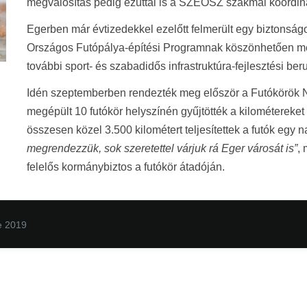
megvalósítás pedig ezúttal is a SZEOSZ szakmai koordinác
Egerben már évtizedekkel ezelőtt felmerült egy biztonság
Országos Futópálya-építési Programnak köszönhetően meg
további sport- és szabadidős infrastruktúra-fejlesztési be
Idén szeptemberben rendezték meg először a Futókörök N
megépült 10 futókör helyszínén gyűjtötték a kilométereket
összesen közel 3.500 kilométert teljesítettek a futók egy n
megrendezzük, sok szeretettel várjuk rá Eger városát is”
,
felelős kormánybiztos a futókör átadóján.
e 2019