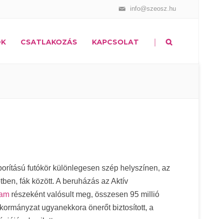
info@szeosz.hu
|
OK
CSATLAKOZÁS
KAPCSOLAT
orítású futókör különlegesen szép helyszínen, az
ben, fák között. A beruházás az Aktív
ram
részeként valósult meg, összesen 95 millió
nkormányzat ugyanekkora önerőt biztosított, a