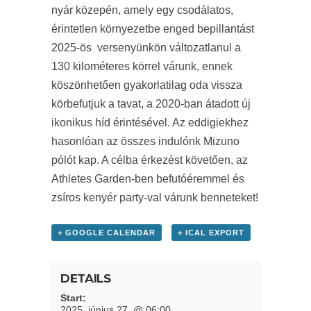
nyár közepén, amely egy csodálatos,
érintetlen környezetbe enged bepillantást
2025-ös versenyünkön változatlanul a
130 kilométeres körrel várunk, ennek
köszönhetően gyakorlatilag oda vissza
körbefutjuk a tavat, a 2020-ban átadott új
ikonikus híd érintésével. Az eddigiekhez
hasonlóan az összes indulónk Mizuno
pólót kap. A célba érkezést követően, az
Athletes Garden-ben befutóéremmel és
zsíros kenyér party-val várunk benneteket!
+ GOOGLE CALENDAR
+ ICAL EXPORT
DETAILS
Start:
2025. június 27. @ 06:00