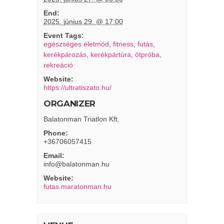
End:
2025. június 29. @ 17:00
Event Tags:
egészséges életmód
,
fitness
,
futás
,
kerékpározás
,
kerékpártúra
,
ötpróba
,
rekreáció
Website:
https://ultratiszato.hu/
ORGANIZER
Balatonman Triatlon Kft.
Phone:
+36706057415
Email:
info@balatonman.hu
Website:
futas.maratonman.hu