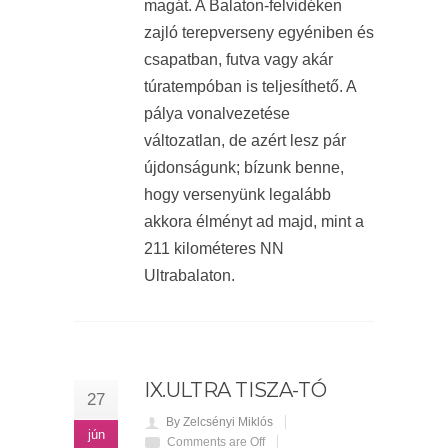
magát. A Balaton-felvidéken
zajló terepverseny egyéniben és
csapatban, futva vagy akár
túratempóban is teljesíthető. A
pálya vonalvezetése
változatlan, de azért lesz pár
újdonságunk; bízunk benne,
hogy versenyünk legalább
akkora élményt ad majd, mint a
211 kilométeres NN
Ultrabalaton.
IX.ULTRA TISZA-TÓ
27
By Zelcsényi Miklós
jún
Comments are Off