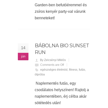
Garden-ben befutóéremmel és
zsíros kenyér party-val várunk
benneteket!
BÁBOLNA BIO SUNSET
14
RUN
jún
By Zelcsényi Miklós
Comments are Off
egészséges életmód
,
fitness
,
futás
,
ötpróba
Naplementés futás, egy
csodálatos helyszínen! Rajtolj a
naplementében, érj célba akár
sötétedés után!