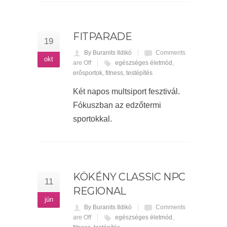
FITPARADE
19
By Buranits Ildikó
Comments
okt
are Off
egészséges életmód
,
erősportok
,
fitness
,
testépítés
Két napos multsiport fesztivál.
Fókuszban az edzőtermi
sportokkal.
KÖKÉNY CLASSIC NPC
11
REGIONAL
jún
By Buranits Ildikó
Comments
are Off
egészséges életmód
,