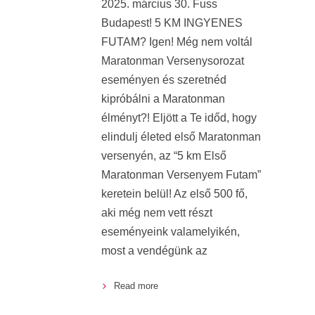
2025. március 30. Fuss
Budapest! 5 KM INGYENES
FUTAM? Igen! Még nem voltál
Maratonman Versenysorozat
eseményen és szeretnéd
kipróbálni a Maratonman
élményt?! Eljött a Te időd, hogy
elindulj életed első Maratonman
versenyén, az “5 km Első
Maratonman Versenyem Futam”
keretein belül! Az első 500 fő,
aki még nem vett részt
eseményeink valamelyikén,
most a vendégünk az
Read more