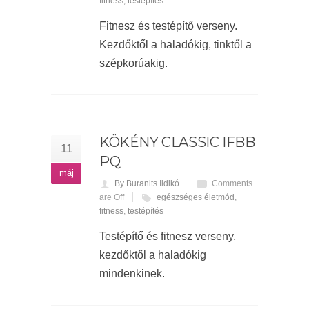
fitness
,
testépítés
Fitnesz és testépítő verseny.
Kezdőktől a haladókig, tinktől a
szépkorúakig.
KÖKÉNY CLASSIC IFBB
11
PQ
máj
By Buranits Ildikó
Comments
are Off
egészséges életmód
,
fitness
,
testépítés
Testépítő és fitnesz verseny,
kezdőktől a haladókig
mindenkinek.