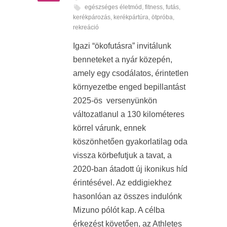
egészséges életmód
,
fitness
,
futás
,
kerékpározás
,
kerékpártúra
,
ötpróba
,
rekreáció
Igazi “ökofutásra” invitálunk
benneteket a nyár közepén,
amely egy csodálatos, érintetlen
környezetbe enged bepillantást
2025-ös versenyünkön
változatlanul a 130 kilométeres
körrel várunk, ennek
köszönhetően gyakorlatilag oda
vissza körbefutjuk a tavat, a
2020-ban átadott új ikonikus híd
érintésével. Az eddigiekhez
hasonlóan az összes indulónk
Mizuno pólót kap. A célba
érkezést követően, az Athletes