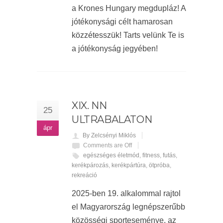
a Krones Hungary megdupláz! A
jótékonysági célt hamarosan
közzétesszük! Tarts velünk Te is
a jótékonyság jegyében!
XIX. NN
25
ULTRABALATON
ápr
By Zelcsényi Miklós
Comments are Off
egészséges életmód
,
fitness
,
futás
,
kerékpározás
,
kerékpártúra
,
ötpróba
,
rekreáció
2025-ben 19. alkalommal rajtol
el Magyarország legnépszerűbb
közösségi sporteseménye, az