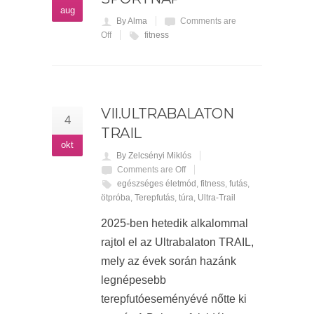
aug
By Alma
Comments are
Off
fitness
VII.ULTRABALATON
4
TRAIL
okt
By Zelcsényi Miklós
Comments are Off
egészséges életmód
,
fitness
,
futás
,
ötpróba
,
Terepfutás
,
túra
,
Ultra-Trail
2025-ben hetedik alkalommal
rajtol el az Ultrabalaton TRAIL,
mely az évek során hazánk
legnépesebb
terepfutóeseményévé nőtte ki