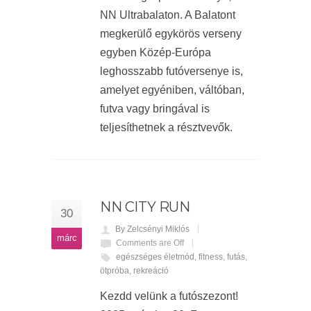
NN Ultrabalaton. A Balatont
megkerülő egykörös verseny
egyben Közép-Európa
leghosszabb futóversenye is,
amelyet egyéniben, váltóban,
futva vagy bringával is
teljesíthetnek a résztvevők.
NN CITY RUN
30
By Zelcsényi Miklós
márc
Comments are Off
egészséges életmód
,
fitness
,
futás
,
ötpróba
,
rekreáció
Kezdd velünk a futószezont!