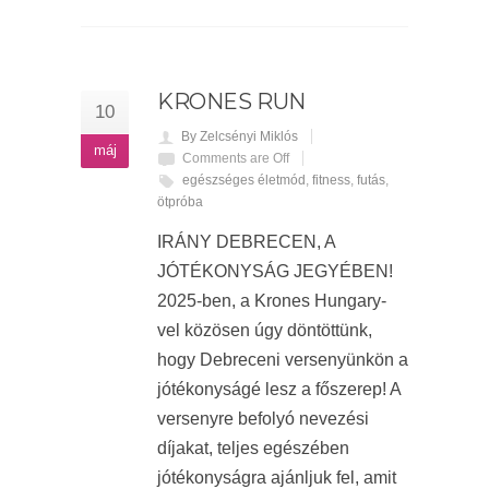
KRONES RUN
10
By Zelcsényi Miklós
máj
Comments are Off
egészséges életmód
,
fitness
,
futás
,
ötpróba
IRÁNY DEBRECEN, A
JÓTÉKONYSÁG JEGYÉBEN!
2025-ben, a Krones Hungary-
vel közösen úgy döntöttünk,
hogy Debreceni versenyünkön a
jótékonyságé lesz a főszerep! A
versenyre befolyó nevezési
díjakat, teljes egészében
jótékonyságra ajánljuk fel, amit