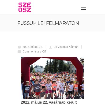
FUSSUK LE! FÉLMARATON
2022. május 22.
By Visontai Kálmán
Comments are Off
2022. május 22. vasárnap került