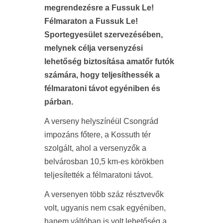
megrendezésre a Fussuk Le!
Félmaraton a Fussuk Le!
Sportegyesület szervezésében,
melynek célja versenyzési
lehetőség biztosítása amatőr futók
számára, hogy teljesíthessék a
félmaratoni távot egyéniben és
párban.
A verseny helyszínéül Csongrád
impozáns főtere, a Kossuth tér
szolgált, ahol a versenyzők a
belvárosban 10,5 km-es körökben
teljesítették a félmaratoni távot.
A versenyen több száz résztvevők
volt, ugyanis nem csak egyéniben,
hanem váltóban is volt lehetőség a