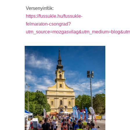
Versenyinfók:
https://fussukle.hu/fussukle-
felmaraton-csongrad?
utm_source=mozgasvilag&utm_medium=blog&utm