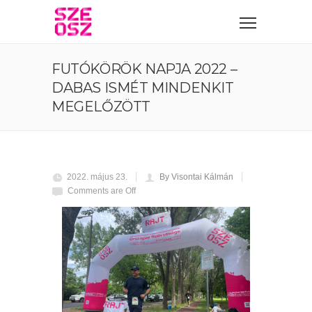
FUTÓKÖRÖK NAPJA 2022 –
DABAS ISMÉT MINDENKIT
MEGELŐZÖTT
2022. május 23.
By Visontai Kálmán
Comments are Off