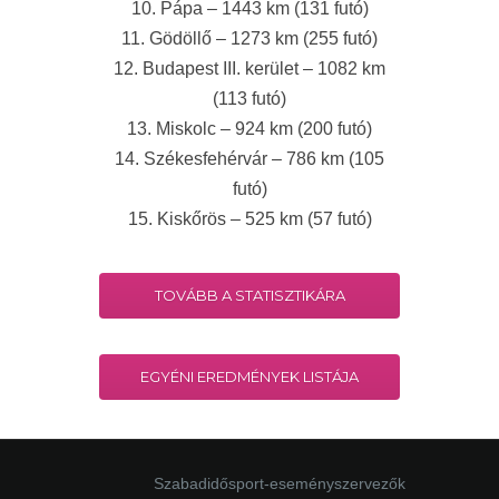
10. Pápa – 1443 km (131 futó)
11. Gödöllő – 1273 km (255 futó)
12. Budapest III. kerület – 1082 km
(113 futó)
13. Miskolc – 924 km (200 futó)
14. Székesfehérvár – 786 km (105
futó)
15. Kiskőrös – 525 km (57 futó)
TOVÁBB A STATISZTIKÁRA
EGYÉNI EREDMÉNYEK LISTÁJA
Szabadidősport-eseményszervezők