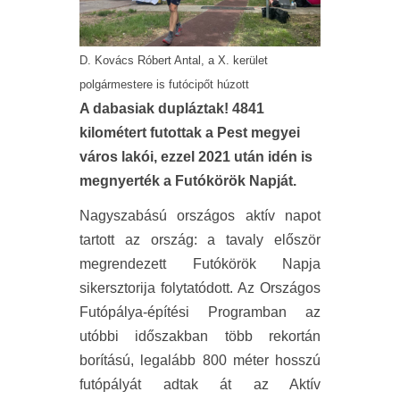
D. Kovács Róbert Antal, a X. kerület
polgármestere is futócipőt húzott
A dabasiak dupláztak! 4841
kilométert futottak a Pest megyei
város lakói, ezzel 2021 után idén is
megnyerték a Futókörök Napját.
Nagyszabású országos aktív napot
tartott az ország: a tavaly először
megrendezett Futókörök Napja
sikersztorija folytatódott. Az Országos
Futópálya-építési Programban az
utóbbi időszakban több rekortán
borítású, legalább 800 méter hosszú
futópályát adtak át az Aktív