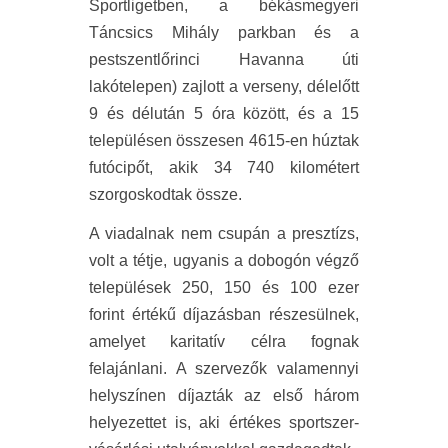
Sportligetben, a békásmegyeri
Táncsics Mihály parkban és a
pestszentlőrinci Havanna úti
lakótelepen) zajlott a verseny, délelőtt
9 és délután 5 óra között, és a 15
településen összesen 4615-en húztak
futócipőt, akik 34 740 kilométert
szorgoskodtak össze.
A viadalnak nem csupán a presztízs,
volt a tétje, ugyanis a dobogón végző
települések 250, 150 és 100 ezer
forint értékű díjazásban részesülnek,
amelyet karitatív célra fognak
felajánlani. A szervezők valamennyi
helyszínen díjazták az első három
helyezettet is, aki értékes sportszer-