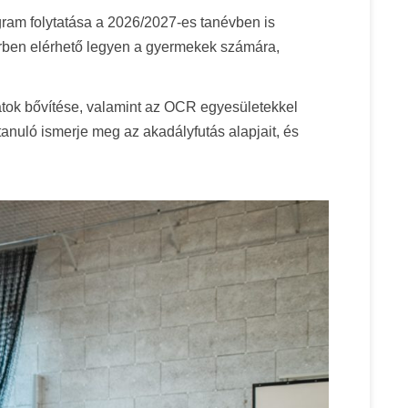
ogram folytatása a 2026/2027-es tanévben is
örben elérhető legyen a gyermekek számára,
latok bővítése, valamint az OCR egyesületekkel
tanuló ismerje meg az akadályfutás alapjait, és