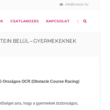
info@szeosz.hu
|
OK
CSATLAKOZÁS
KAPCSOLAT
TEIN BELÜL – GYERMEKEKNEK
ló Országos OCR (Obstacle Course Racing)
etőséget arra, hogy a gyermekek biztonságos,