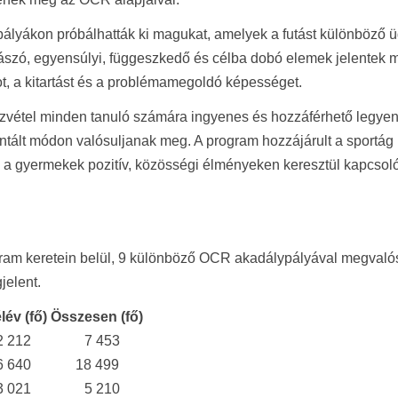
ályákon próbálhatták ki magukat, amelyek a futást különböző üg
szó, egyensúlyi, függeszkedő és célba dobó elemek jelentek me
t, a kitartást és a problémamegoldó képességet.
szvétel minden tanuló számára ingyenes és hozzáférhető legyen
ált módon valósuljanak meg. A program hozzájárult a sportág
ogy a gyermekek pozitív, közösségi élményeken keresztül kapcso
rogram keretein belül, 9 különböző OCR akadálypályával megv
elent.
félév (fő)
Összesen (fő)
2 212
7 453
6 640
18 499
3 021
5 210