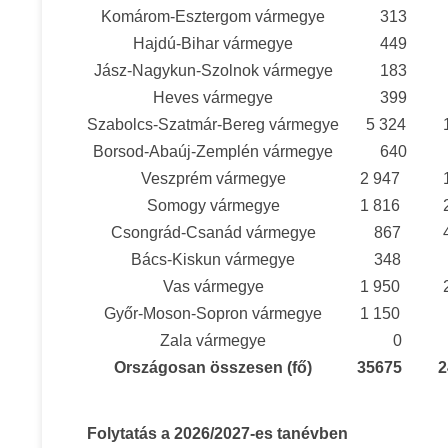
Komárom-Esztergom vármegye
313
Hajdú-Bihar vármegye
449
Jász-Nagykun-Szolnok vármegye
183
Heves vármegye
399
Szabolcs-Szatmár-Bereg vármegye
5 324
Borsod-Abaúj-Zemplén vármegye
640
Veszprém vármegye
2 947
Somogy vármegye
1 816
Csongrád-Csanád vármegye
867
Bács-Kiskun vármegye
348
Vas vármegye
1 950
Győr-Moson-Sopron vármegye
1 150
Zala vármegye
0
Országosan összesen (fő)
35675
2
Folytatás a 2026/2027-es tanévben