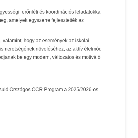
yességi, erőnléti és koordinációs feladatokkal
g, amelyek egyszerre fejlesztették az
, valamint, hogy az események az iskolai
 ismeretségének növeléséhez, az aktív életmód
lódjanak be egy modern, változatos és motiváló
alósuló Országos OCR Program a 2025/2026-os