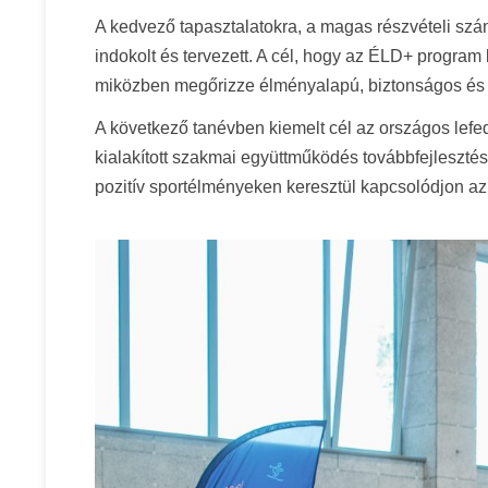
A kedvező tapasztalatokra, a magas részvételi szám
indokolt és tervezett. A cél, hogy az ÉLD+ progra
miközben megőrizze élményalapú, biztonságos és k
A következő tanévben kiemelt cél az országos lefe
kialakított szakmai együttműködés továbbfejlesztés
pozitív sportélményeken keresztül kapcsolódjon az