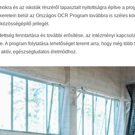
okra és az iskolák részéről tapasztalt nyitottságra építve a pr
m keretein belül az Országos OCR Program továbbra is széles k
özösségépítő jellegét.
dettség fenntartása és további erősítése, az intézményi kapcso
e. A program folytatása lehetőséget teremt arra, hogy még több 
 aktív, egészségtudatos életmódhoz.