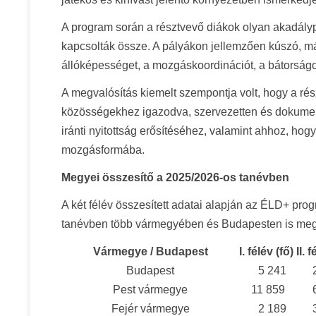
A program során a résztvevő diákok olyan akadályp
kapcsolták össze. A pályákon jellemzően kúszó, má
állóképességet, a mozgáskoordinációt, a bátorságo
A megvalósítás kiemelt szempontja volt, hogy a ré
közösségekhez igazodva, szervezetten és dokument
iránti nyitottság erősítéséhez, valamint ahhoz, h
mozgásformába.
Megyei összesítő a 2025/2026-os tanévben
A két félév összesített adatai alapján az ÉLD+ p
tanévben több vármegyében és Budapesten is megj
Vármegye / Budapest
I. félév (fő)
II. 
Budapest
5 241
Pest vármegye
11 859
Fejér vármegye
2 189