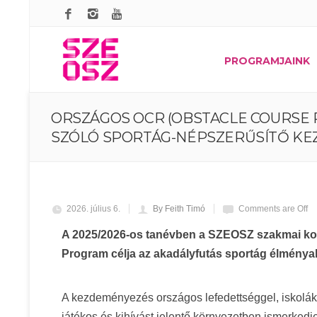
PROGRAMJAINK
ORSZÁGOS OCR (OBSTACLE COURSE 
SZÓLÓ SPORTÁG-NÉPSZERŰSÍTŐ KEZ
2026. július 6.
By Feith Timó
Comments are Off
A 2025/2026-os tanévben a SZEOSZ szakmai koo
Program célja az akadályfutás sportág élményal
A kezdeményezés országos lefedettséggel, iskolák
játékos és kihívást jelentő környezetben ismerked