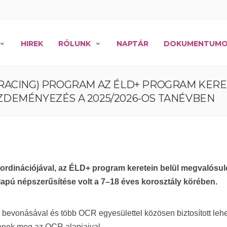
HIREK
RÓLUNK
NAPTÁR
DOKUMENTUM
RACING) PROGRAM AZ ÉLD+ PROGRAM KERE
DEMÉNYEZÉS A 2025/2026-OS TANÉVBEN
rdinációjával, az ÉLD+ program keretein belül megvalósu
apú népszerűsítése volt a 7–18 éves korosztály körében.
 bevonásával és több OCR egyesülettel közösen biztosított leh
jenek meg az OCR alapjaival.