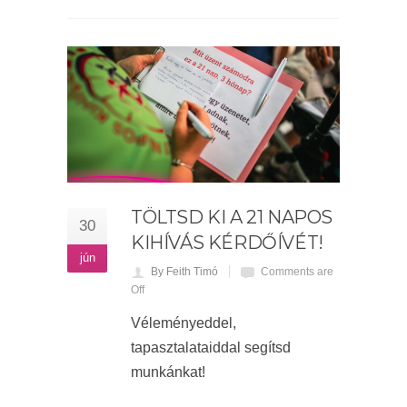
TÖLTSD KI A 21 NAPOS
30
KIHÍVÁS KÉRDŐÍVÉT!
jún
By Feith Timó
Comments are
Off
Véleményeddel,
tapasztalataiddal segítsd
munkánkat!