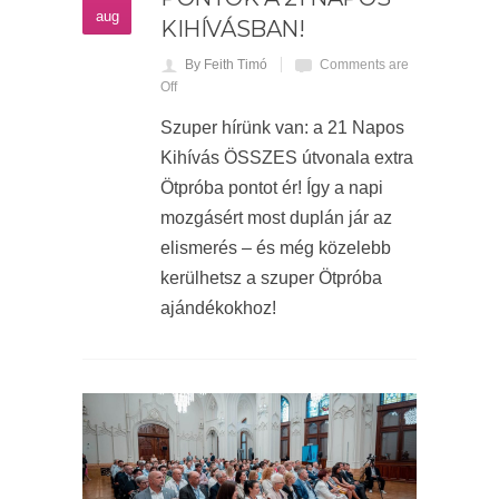
aug
KIHÍVÁSBAN!
By Feith Timó
Comments are
Off
Szuper hírünk van: a 21 Napos
Kihívás ÖSSZES útvonala extra
Ötpróba pontot ér! Így a napi
mozgásért most duplán jár az
elismerés – és még közelebb
kerülhetsz a szuper Ötpróba
ajándékokhoz!