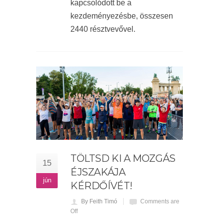
kapcsolódott be a
kezdeményezésbe, összesen
2440 résztvevővel.
TÖLTSD KI A MOZGÁS
15
ÉJSZAKÁJA
jún
KÉRDŐÍVÉT!
By Feith Timó
Comments are
Off