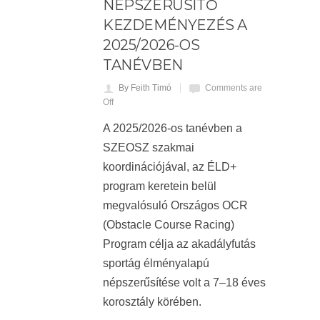
NÉPSZERŰSÍTŐ
KEZDEMÉNYEZÉS A
2025/2026-OS
TANÉVBEN
By Feith Timó
Comments are
Off
A 2025/2026-os tanévben a
SZEOSZ szakmai
koordinációjával, az ÉLD+
program keretein belül
megvalósuló Országos OCR
(Obstacle Course Racing)
Program célja az akadályfutás
sportág élményalapú
népszerűsítése volt a 7–18 éves
korosztály körében.