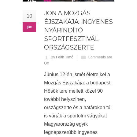
JÖN A MOZGÁS
10
ÉJSZAKÁJA: INGYENES
jún
NYÁRINDÍTÓ
SPORTFESZTIVÁL
ORSZÁGSZERTE
By Feith Timó
Comments are
Off
Június 12-én ismét életre kel a
Mozgás Éjszakája: a budapesti
Hősök tere mellett közel 90
további helyszínen,
országszerte és a határokon túl
is várják a sportolni vágyókat
Magyarország egyik
legnépszerűbb ingyenes