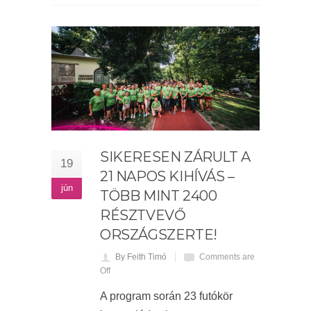
SIKERESEN ZÁRULT A
19
21 NAPOS KIHÍVÁS –
jún
TÖBB MINT 2400
RÉSZTVEVŐ
ORSZÁGSZERTE!
By Feith Timó
Comments are
Off
A program során 23 futókör