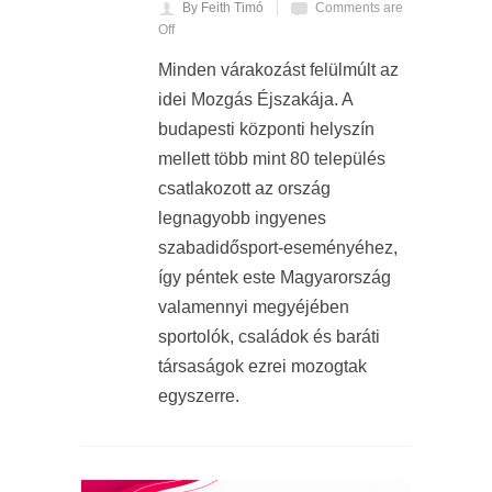
By Feith Timó
Comments are
Off
Minden várakozást felülmúlt az
idei Mozgás Éjszakája. A
budapesti központi helyszín
mellett több mint 80 település
csatlakozott az ország
legnagyobb ingyenes
szabadidősport-eseményéhez,
így péntek este Magyarország
valamennyi megyéjében
sportolók, családok és baráti
társaságok ezrei mozogtak
egyszerre.