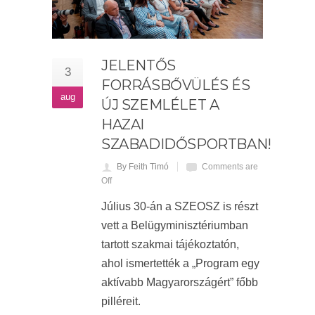
JELENTŐS
3
FORRÁSBŐVÜLÉS ÉS
aug
ÚJ SZEMLÉLET A
HAZAI
SZABADIDŐSPORTBAN!
By Feith Timó
Comments are
Off
Július 30-án a SZEOSZ is részt
vett a Belügyminisztériumban
tartott szakmai tájékoztatón,
ahol ismertették a „Program egy
aktívabb Magyarországért” főbb
pilléreit.