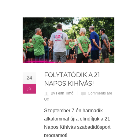
FOLYTATÓDIK A 21
24
NAPOS KIHÍVÁS!
júl
By Feith Timó
Comments are
Off
Szeptember 7-én harmadik
alkalommal újra elindítjuk a 21
Napos Kihívás szabadidősport
programot!