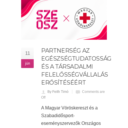
PARTNERSÉG AZ
11
EGÉSZSÉGTUDATOSSÁG
jún
ÉS A TÁRSADALMI
FELELŐSSÉGVÁLLALÁS
ERŐSÍTÉSÉÉRT
By Feith Timó
Comments are
Off
A Magyar Vöröskereszt és a
Szabadidősport-
eseményszervezők Országos