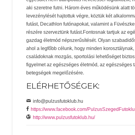
aki szeretne futni. Három éves működésünk alatt 
levezénylését hajtottuk végre, köztük két alkalom
futást, Decathlon futónapokat, valamint a Füvészk
részére szerveztünk futást.Fontosnak tartjuk az e
gazdag életmód népszerűsítését. Olyan szabadidő
ahol a legfőbb célunk, hogy minden korosztálynak,
családoknak mozgás, sportolási lehetőséget biztosí
figyelmet az egészséges életmód, az egészséges t
betegségek megelőzésére.
ELÉRHETŐSÉGEK:
info@pulzusfutoklub.hu
https://www.facebook.com/PulzusSzegedFutokl
http://www.pulzusfutoklub.hu/