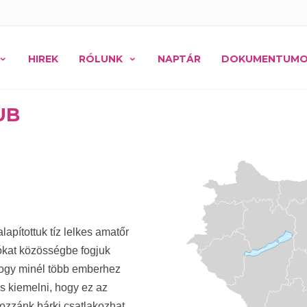
HIREK
RÓLUNK
NAPTÁR
DOKUMENTUM
UB
apítottuk tíz lelkes amatőr
utókat közösségbe fogjuk
hogy minél több emberhez
os kiemelni, hogy ez az
ozzánk bárki csatlakozhat,