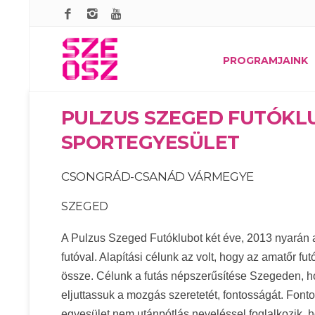
PROGRAMJAINK
PULZUS SZEGED FUTÓKL
SPORTEGYESÜLET
CSONGRÁD-CSANÁD VÁRMEGYE
SZEGED
A Pulzus Szeged Futóklubot két éve, 2013 nyarán al
futóval. Alapítási célunk az volt, hogy az amatőr f
össze. Célunk a futás népszerűsítése Szegeden, 
eljuttassuk a mozgás szeretetét, fontosságát. Font
egyesület nem utánpótlás neveléssel foglalkozik, h