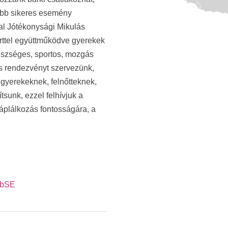
több sikeres esemény
mal Jótékonysági Mikulás
erttel együttműködve gyerekek
gészséges, sportos, mozgás
s rendezvényt szervezünk,
 gyerekeknek, felnőtteknek,
tsunk, ezzel felhívjuk a
áplálkozás fontosságára, a
ubSE