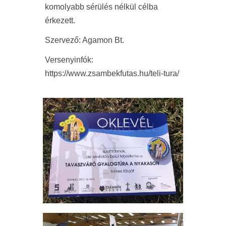
komolyabb sérülés nélkül célba
érkezett.
Szervező: Agamon Bt.
Versenyinfók:
https://www.zsambekfutas.hu/teli-tura/