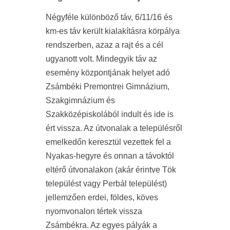
Négyféle különböző táv, 6/11/16 és
km-es táv került kialakításra körpálya
rendszerben, azaz a rajt és a cél
ugyanott volt. Mindegyik táv az
esemény központjának helyet adó
Zsámbéki Premontrei Gimnázium,
Szakgimnázium és
Szakközépiskolából indult és ide is
ért vissza. Az útvonalak a településről
emelkedőn keresztül vezettek fel a
Nyakas-hegyre és onnan a távoktól
eltérő útvonalakon (akár érintve Tök
települést vagy Perbál települést)
jellemzően erdei, földes, köves
nyomvonalon tértek vissza
Zsámbékra. Az egyes pályák a