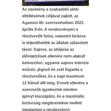
Az esemény a szabadidő aktív
eltöltésének céljával zajlott, az
Agamon Bt. szervezésében 2022.
április 9-én. A rendezvényen a
résztvevők futva, valamint túrázva
is teljesíthették az általuk választott
távot. Sajnos, az időjárás az
előrejelzések ellenére nem alakult
kedvezően, ugyanis sajnos intenzív
esőzés, jégeső és szél fogadta a
résztvevőket, és a napi maximum
12 foknál állt meg. Ennek ellenére a
szervezők igyekeztek minden
igényt kiszolgálni, és a maximális
biztonság megteremtése mellett
megtartani a rendezvényt.