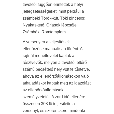
távoktól függően érintették a helyi
jellegzetességeket, mint például a
zsámbéki Török-kút, Töki pincesor,
Nyakas-tető, Óriások lépcsője,
Zsámbéki Romtemplom.
A versenyen a teljesítések
ellenőrzése manuálisan történt. A
rajtnál menetlevelet kaptak a
résztvevők, melyen a távoktól eltérő
számú pecsételő hely volt feltűntetve,
ahova az ellenőrzőállomásokon való
áthaladáskor kapták meg az igazolást
az ellenőrzőállomások
személyzetétől. A zord idő ellenére
összesen 308 fő teljesítette a
versenyt, és szerencsére mindenki