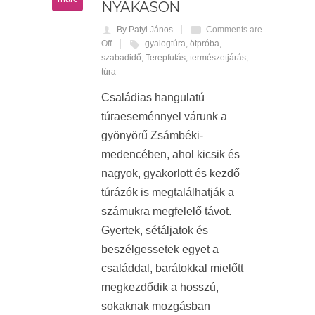
NYAKASON
By Patyi János
Comments are
Off
gyalogtúra
,
ötpróba
,
szabadidő
,
Terepfutás
,
természetjárás
,
túra
Családias hangulatú
túraeseménnyel várunk a
gyönyörű Zsámbéki-
medencében, ahol kicsik és
nagyok, gyakorlott és kezdő
túrázók is megtalálhatják a
számukra megfelelő távot.
Gyertek, sétáljatok és
beszélgessetek egyet a
családdal, barátokkal mielőtt
megkezdődik a hosszú,
sokaknak mozgásban