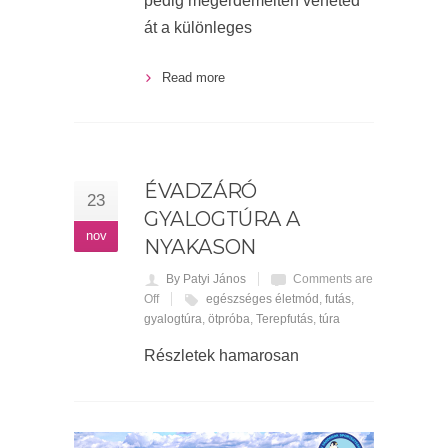
pedig megérdemelten veheted
át a különleges
Read more
ÉVADZÁRÓ
23
GYALOGTÚRA A
nov
NYAKASON
By Patyi János
Comments are
Off
egészséges életmód
,
futás
,
gyalogtúra
,
ötpróba
,
Terepfutás
,
túra
Részletek hamarosan