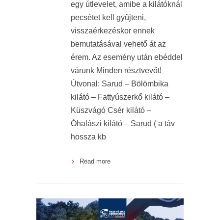
egy útlevelet, amibe a kilátóknál
pecsétet kell gyűjteni,
visszaérkezéskor ennek
bemutatásával vehető át az
érem. Az esemény után ebéddel
várunk Minden résztvevőt!
Útvonal: Sarud – Bölömbika
kilátó – Fattyúszerkő kilátó –
Küszvágó Csér kilátó –
Óhalászi kilátó – Sarud ( a táv
hossza kb
Read more