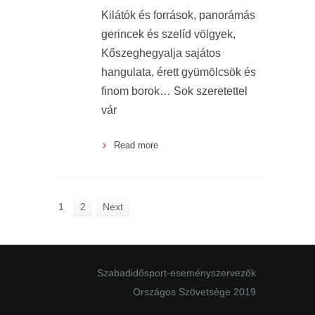
Kilátók és források, panorámás
gerincek és szelíd völgyek,
Kőszeghegyalja sajátos
hangulata, érett gyümölcsök és
finom borok… Sok szeretettel
vár
Read more
1
2
Next
Szabadidősport-eseményszervezők
Országos Szövetsége 2019