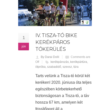
IV. TISZA-TÓ BIKE
1
KERÉKPÁROS
jún
TÓKERÜLÉS
By Darai Dolli
Comments are
Off
kerékpározás
,
kerékpártúra
,
ötpróba
,
szabadidő
,
szeosz
,
túra
Tarts velünk a Tisza-tó körül két
keréken! 2020. júniusa óta teljes
egészében körbetekerhető
biztonságosan a Tisza-tó, a táv
hossza 67 km, amelyen két
frissítőpont áll a