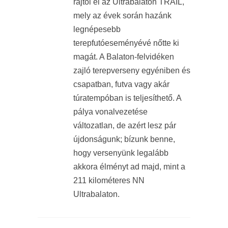
rajtol el az Ultrabalaton TRAIL,
mely az évek során hazánk
legnépesebb
terepfutóeseményévé nőtte ki
magát. A Balaton-felvidéken
zajló terepverseny egyéniben és
csapatban, futva vagy akár
túratempóban is teljesíthető. A
pálya vonalvezetése
változatlan, de azért lesz pár
újdonságunk; bízunk benne,
hogy versenyünk legalább
akkora élményt ad majd, mint a
211 kilométeres NN
Ultrabalaton.