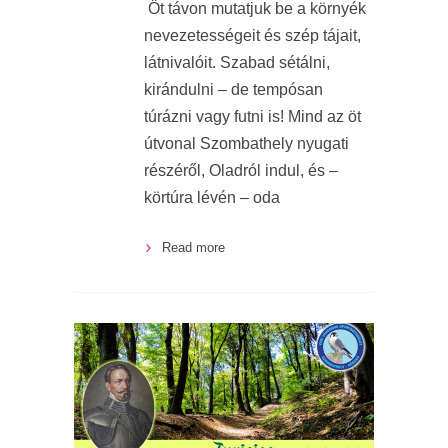
Öt távon mutatjuk be a környék
nevezetességeit és szép tájait,
látnivalóit. Szabad sétálni,
kirándulni – de tempósan
túrázni vagy futni is! Mind az öt
útvonal Szombathely nyugati
részéről, Oladról indul, és –
körtúra lévén – oda
Read more