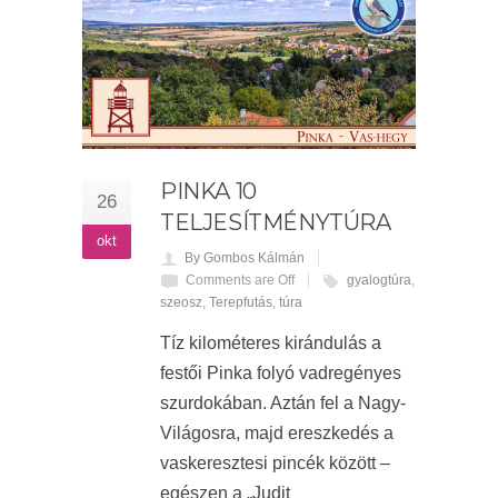
PINKA 10
26
TELJESÍTMÉNYTÚRA
okt
By Gombos Kálmán
Comments are Off
gyalogtúra
,
szeosz
,
Terepfutás
,
túra
Tíz kilométeres kirándulás a
festői Pinka folyó vadregényes
szurdokában. Aztán fel a Nagy-
Világosra, majd ereszkedés a
vaskeresztesi pincék között –
egészen a „Judit