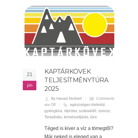
KAPTÁRKÖVEK
21
TELJESÍTMÉNYTÚRA
jún
2025
By Havasi Norbert
Comments
are Off
egészséges életmód
,
gyalogtúra
,
ötpróba
,
szabadidő
,
szeosz
,
Terepfutás
,
természetjárás
,
túra
Téged is kiver a víz a tömegtől?
Már neked is eleged van a