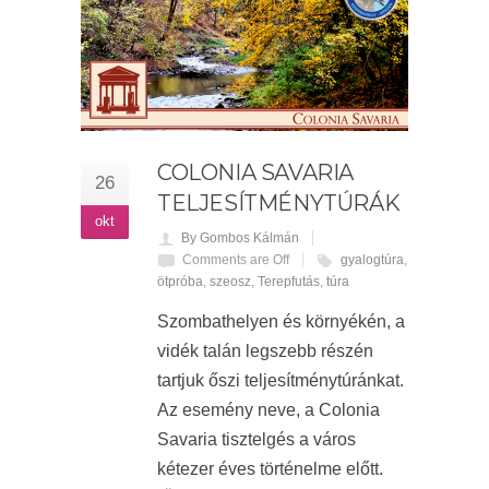
COLONIA SAVARIA
26
TELJESÍTMÉNYTÚRÁK
okt
By Gombos Kálmán
Comments are Off
gyalogtúra
,
ötpróba
,
szeosz
,
Terepfutás
,
túra
Szombathelyen és környékén, a
vidék talán legszebb részén
tartjuk őszi teljesítménytúránkat.
Az esemény neve, a Colonia
Savaria tisztelgés a város
kétezer éves történelme előtt.