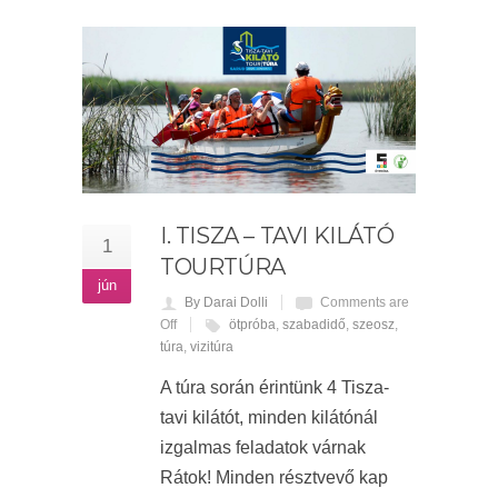
I. TISZA – TAVI KILÁTÓ
1
TOURTÚRA
jún
By Darai Dolli
Comments are
Off
ötpróba
,
szabadidő
,
szeosz
,
túra
,
vizitúra
A túra során érintünk 4 Tisza-
tavi kilátót, minden kilátónál
izgalmas feladatok várnak
Rátok! Minden résztvevő kap