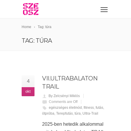
Home
Tag: túra
TAG: TÚRA
VII.ULTRABALATON
4
TRAIL
okt
By Zelcsényi Miklós
Comments are Off
egészséges életmód
,
fitness
,
futás
,
ötpróba
,
Terepfutás
,
túra
,
Ultra-Trail
2025-ben hetedik alkalommal