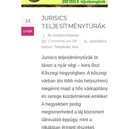
JURISICS
14
TELJESÍTMÉNYTÚRÁK
szept
By Gombos Kálmán
Comments are Off
gyalogtúra
,
szeosz
,
Terepfutás
,
túra
Jurisics teljesítménytúrák öt
távon a nyár végi – kora őszi
Kőszegi-hegységben. A kőszegi
várban (és több más helyszínen)
megérint majd a hős várkapitány
és serege küzdelmének emléke!
A hegyekben pedig
megismerheted a táj közismert
látnivalóit éppúgy, mint a
ritkábban érintett részeket.