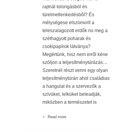
rajtnál tolongásból és
türelmetlenkedésből? És
mélységese elszomorít a
teleszalagozott erdők no meg a
széthagyott poharak és
csokipapírok látványa?
Megértünk, hisz nem erről kéne
szóljon a teljesítménytúrázás…
Szeretnél részt venni egy olyan
teljesítménytúrán ahol családias
a hangulat és a szervezők a
szívüket, lelküket beleadják,
miközben a természetet is
Read more