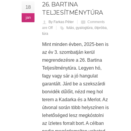
26. BARTINA
18
TELJESÍTMÉNYTÚRA
jan
By Farkas Péter
Comments
are Off
futás
,
gyalogtúra
,
ötpróba
,
túra
Mint minden évben, 2025-ben is
az év 3. szombatján kerül
megrendezésre a 26. Bartina
Teljesítménytúra. Legyen hó,
fagy vagy sár a jó hangulat
garantált. Járd be a szekszárdi
borvidék dűlőit, nézd meg hol
terem a Kadarka és a Merlot. Az
útvonal során több helyszínen is
lehetőséged lesz megkóstolni
az ízletes forralt bort. A célban