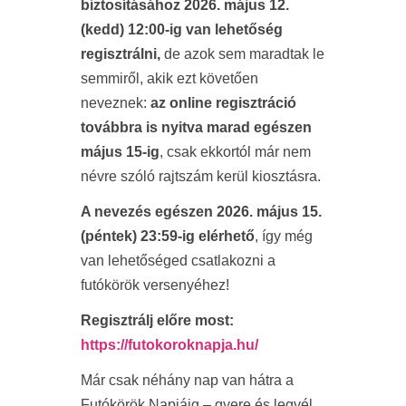
biztosításához 2026. május 12.
(kedd) 12:00-ig van lehetőség
regisztrálni,
de azok sem maradtak le
semmiről, akik ezt követően
neveznek:
az online regisztráció
továbbra is nyitva marad egészen
május 15-ig
, csak ekkortól már nem
névre szóló rajtszám kerül kiosztásra.
A nevezés egészen 2026. május 15.
(péntek) 23:59-ig elérhető
, így még
van lehetőséged csatlakozni a
futókörök versenyéhez!
Regisztrálj előre most:
https://futokoroknapja.hu/
Már csak néhány nap van hátra a
Futókörök Napjáig – gyere és legyél