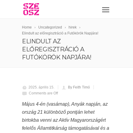
Home
Uncategorized
hirek
Elindult az előregisztráció a Futókörök Napjára!
ELINDULT AZ
ELŐREGISZTRÁCIÓ A
FUTÓKÖRÖK NAPJÁRA!
2025. április 15.
By Feith Timó
Comments are Off
Május 4-én (vasárnap), Anyák napján, az
ország 21 különböző pontján lehet
birtokba venni az Aktív Magyarországért
felelős Államtitkárság támogatásával és a