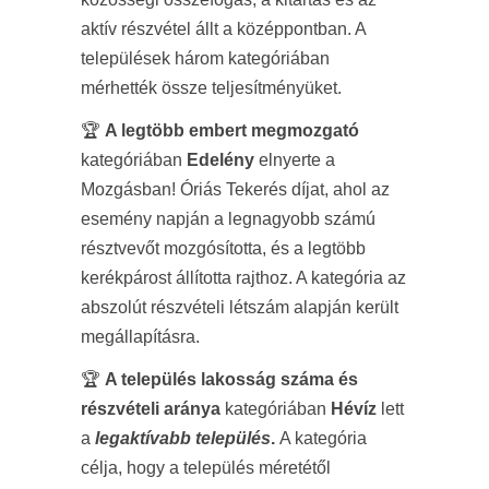
aktív részvétel állt a középpontban. A
települések három kategóriában
mérhették össze teljesítményüket.
🏆
A legtöbb embert megmozgató
kategóriában
Edelény
elnyerte a
Mozgásban! Óriás Tekerés díjat, ahol az
esemény napján a legnagyobb számú
résztvevőt mozgósította, és a legtöbb
kerékpárost állította rajthoz. A kategória az
abszolút részvételi létszám alapján került
megállapításra.
🏆
A település lakosság száma és
részvételi aránya
kategóriában
Hévíz
lett
a
legaktívabb település
.
A kategória
célja, hogy a település méretétől