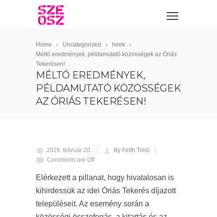
Home
Uncategorized
hirek
Méltó eredmények, példamutató közösségek az Óriás
Tekerésen!
MÉLTÓ EREDMÉNYEK,
PÉLDAMUTATÓ KÖZÖSSÉGEK
AZ ÓRIÁS TEKERÉSEN!
2026. február 20.
By Feith Timó
Comments are Off
Elérkezett a pillanat, hogy hivatalosan is
kihirdessük az idei Óriás Tekerés díjazott
településeit. Az esemény során a
közösségi összefogás, a kitartás és az