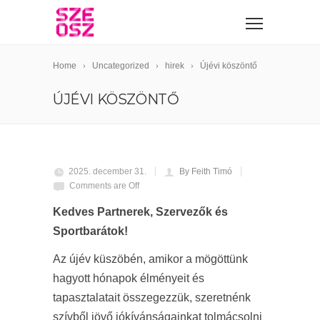
Home
Uncategorized
hirek
Újévi köszöntő
ÚJÉVI KÖSZÖNTŐ
2025. december 31.
By Feith Timó
Comments are Off
Kedves Partnerek, Szervezők és
Sportbarátok!
Az újév küszöbén, amikor a mögöttünk
hagyott hónapok élményeit és
tapasztalatait összegezzük, szeretnénk
szívből jövő jókívánságainkat tolmácsolni