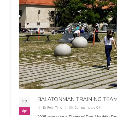
BALATONMAN TRAINING TEA
22
By Feith Timó
Comments are Off
ápr