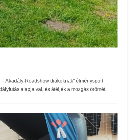
43 – Akadály-Roadshow diákoknak” élménysport
ályfutás alapjaival, és átéljék a mozgás örömét.