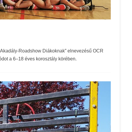
 az „Akadály-Roadshow Diákoknak” elnevezésű OCR
ódot a 6–18 éves korosztály körében.