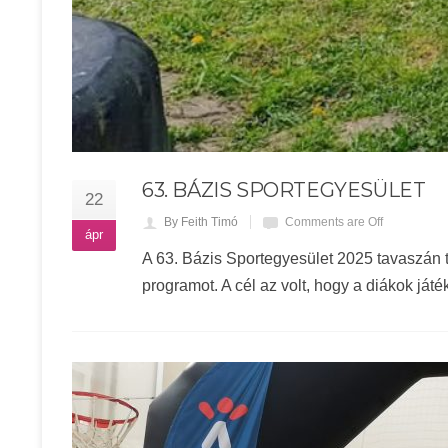
63. BÁZIS SPORTEGYESÜLET
22
By Feith Timó
Comments are Off
ápr
A 63. Bázis Sportegyesület 2025 tavaszán
programot. A cél az volt, hogy a diákok ját