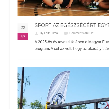
SPORT AZ EGÉSZSÉGÉRT EGY
22
By Feith Timó
Comments are Off
ápr
A 2025-ös év tavaszi felében a Magyar Fu
program. A cél az volt, hogy az akadályfut