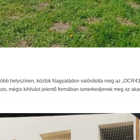
 több helyszínen, köztük Nagyatádon valósította meg az „OCR
ékos, mégis kihívást jelentő formában ismerkedjenek meg az akad