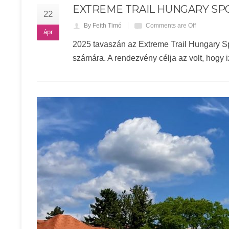
EXTREME TRAIL HUNGARY S
22
By Feith Timó
Comments are Off
ápr
2025 tavaszán az Extreme Trail Hungary Sp
számára. A rendezvény célja az volt, hogy