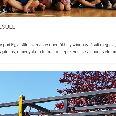
ESÜLET
tósport Egyesület szervezésében öt helyszínen valósult meg
ás játékos, élményalapú formában népszerűsítse a sportos életm