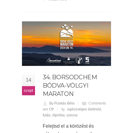
34. BORSODCHEM
14
BÓDVA-VÖLGYI
szept
MARATON
By Puskás Béla
Comments
are Off
egészséges életmód
,
futás
,
ötpróba
,
szeosz
Felejtsd el a körözést és