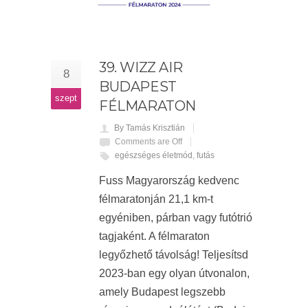
39. WIZZ AIR
8
BUDAPEST
szept
FÉLMARATON
By Tamás Krisztián
Comments are Off
egészséges életmód
,
futás
Fuss Magyarország kedvenc
félmaratonján 21,1 km-t
egyéniben, párban vagy futótrió
tagjaként. A félmaraton
legyőzhető távolság! Teljesítsd
2023-ban egy olyan útvonalon,
amely Budapest legszebb