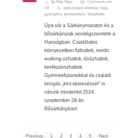
By Pap Tibor
Comments are
Off
egészséges életmód
,
futás
,
gyalogtúra
,
kerékpártúra
,
Terepfutás
Újra vár a Sárkánymaraton és a
bősárkányiak vendégszeretete a
Hanságban. Csodálatos
környezetben futhattok, nordic
walking-ozhattok, túrázhattok,
kerékpározhattok.
Gyermekfutamokkal és családi
bringás „kincskereséssel” is
várunk mindenkit 2024.
szeptember 28-án
Bősárkányban!
Previous
1
2
3
4
5
Next