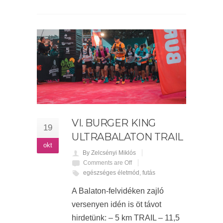
VI. BURGER KING
19
ULTRABALATON TRAIL
okt
By Zelcsényi Miklós
Comments are Off
egészséges életmód
,
futás
A Balaton-felvidéken zajló
versenyen idén is öt távot
hirdetünk: – 5 km TRAIL – 11,5