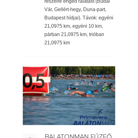
részeire enged rálátást (Budai
Vár, Gellért-hegy, Duna-part,
Budapest hídjai). Távok: egyéni
21,0975 km, egyéni 10 km,
párban 21,0975 km, trióban
21,0975 km
BALATONMAN FŰZFŐ