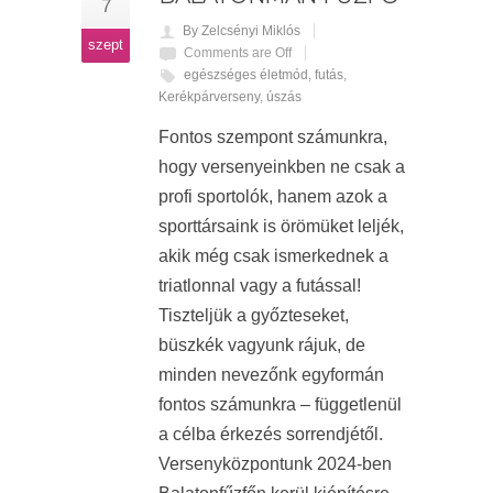
7
By Zelcsényi Miklós
szept
Comments are Off
egészséges életmód
,
futás
,
Kerékpárverseny
,
úszás
Fontos szempont számunkra,
hogy versenyeinkben ne csak a
profi sportolók, hanem azok a
sporttársaink is örömüket leljék,
akik még csak ismerkednek a
triatlonnal vagy a futással!
Tiszteljük a győzteseket,
büszkék vagyunk rájuk, de
minden nevezőnk egyformán
fontos számunkra – függetlenül
a célba érkezés sorrendjétől.
Versenyközpontunk 2024-ben