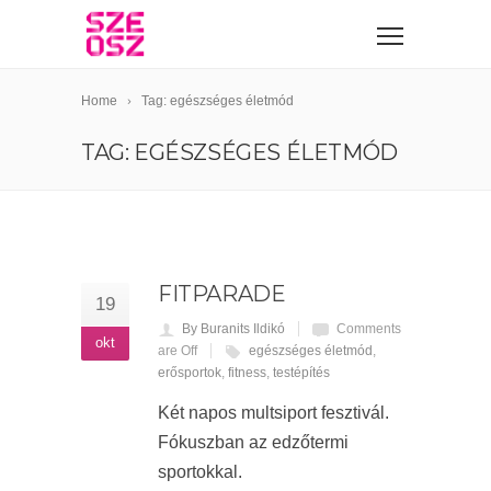
Home
Tag: egészséges életmód
TAG: EGÉSZSÉGES ÉLETMÓD
FITPARADE
19
By Buranits Ildikó
Comments
okt
are Off
egészséges életmód
,
erősportok
,
fitness
,
testépítés
Két napos multsiport fesztivál.
Fókuszban az edzőtermi
sportokkal.