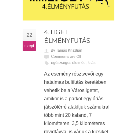
4. LIGET
22
ÉLMÉNYFUTÁS
szept
By Tamás Krisztián
Comments are Off
egészséges életmód
,
futás
Az esemény résztvevői egy
hatalmas bulifutás keretében
vehetik be a Városligetet,
amikor is a parkot egy óriási
játszótérré alakítjuk számukra!
több mint 20 kaland, 7
kilométeren. 3,5 kilométeres
rövidtávval is várjuk a kicsiket