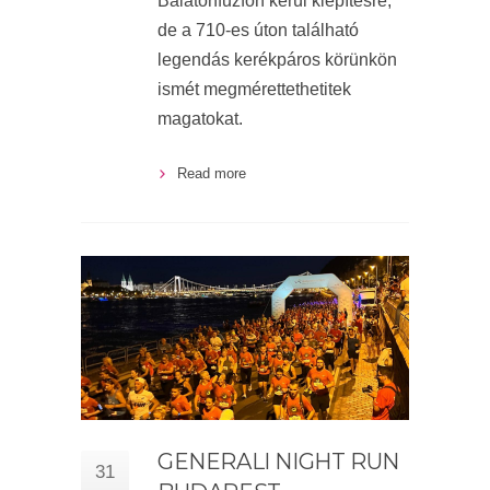
Balatonfűzfőn kerül kiépítésre,
de a 710-es úton található
legendás kerékpáros körünkön
ismét megmérettethetitek
magatokat.
Read more
GENERALI NIGHT RUN
31