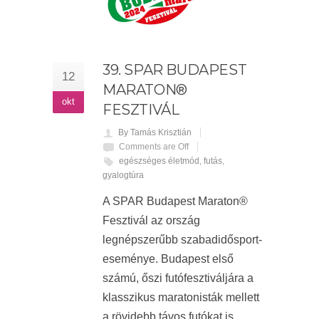
39. SPAR BUDAPEST
12
MARATON®
okt
FESZTIVÁL
By Tamás Krisztián
Comments are Off
egészséges életmód
,
futás
,
gyalogtúra
A SPAR Budapest Maraton®
Fesztivál az ország
legnépszerűbb szabadidősport-
eseménye. Budapest első
számú, őszi futófesztiváljára a
klasszikus maratonisták mellett
a rövidebb távos futókat is