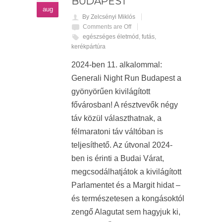
BUDAPEST
aug
By Zelcsényi Miklós
Comments are Off
egészséges életmód
,
futás
,
kerékpártúra
2024-ben 11. alkalommal:
Generali Night Run Budapest a
gyönyörűen kivilágított
fővárosban! A résztvevők négy
táv közül választhatnak, a
félmaratoni táv váltóban is
teljesíthető. Az útvonal 2024-
ben is érinti a Budai Várat,
megcsodálhatjátok a kivilágított
Parlamentet és a Margit hidat –
és természetesen a kongásoktól
zengő Alagutat sem hagyjuk ki,