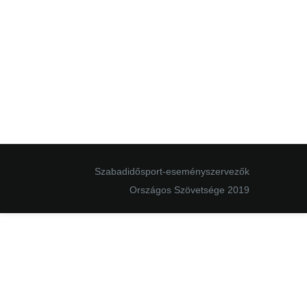
Szabadidősport-eseményszervezők
Országos Szövetsége 2019