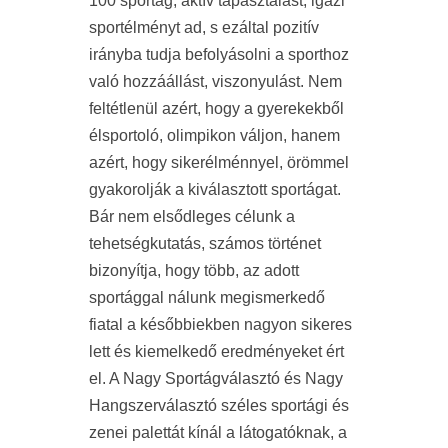
100 sportág, aktív tapasztalást, igazi
sportélményt ad, s ezáltal pozitív
irányba tudja befolyásolni a sporthoz
való hozzáállást, viszonyulást. Nem
feltétlenül azért, hogy a gyerekekből
élsportoló, olimpikon váljon, hanem
azért, hogy sikerélménnyel, örömmel
gyakorolják a kiválasztott sportágat.
Bár nem elsődleges célunk a
tehetségkutatás, számos történet
bizonyítja, hogy több, az adott
sportággal nálunk megismerkedő
fiatal a későbbiekben nagyon sikeres
lett és kiemelkedő eredményeket ért
el. A Nagy Sportágválasztó és Nagy
Hangszerválasztó széles sportági és
zenei palettát kínál a látogatóknak, a