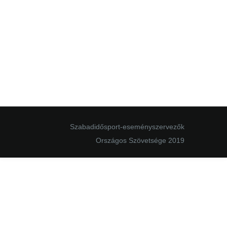
Szabadidősport-eseményszervezők
Országos Szövetsége 2019