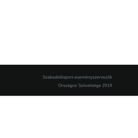
Szabadidősport-eseményszervezők
Országos Szövetsége 2019