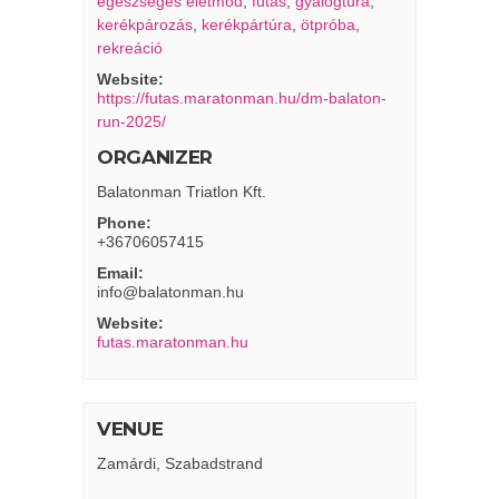
egészséges életmód
,
futás
,
gyalogtúra
,
kerékpározás
,
kerékpártúra
,
ötpróba
,
rekreáció
Website:
https://futas.maratonman.hu/dm-balaton-
run-2025/
ORGANIZER
Balatonman Triatlon Kft.
Phone:
+36706057415
Email:
info@balatonman.hu
Website:
futas.maratonman.hu
VENUE
Zamárdi, Szabadstrand