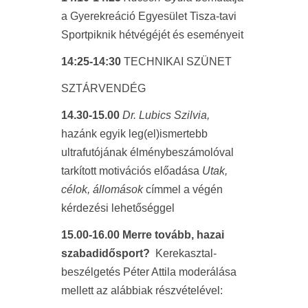
a Gyerekreáció Egyesület Tisza-tavi
Sportpiknik hétvégéjét és eseményeit
14:25-14:30
TECHNIKAI SZÜNET
SZTÁRVENDÉG
14.30-15.00
Dr. Lubics Szilvia,
hazánk egyik leg(el)ismertebb
ultrafutójának élménybeszámolóval
tarkított motivációs előadása
Utak,
célok, állomások
címmel a végén
kérdezési lehetőséggel
15.00-16.00 Merre tovább, hazai
szabadidősport?
Kerekasztal-
beszélgetés Péter Attila moderálása
mellett az alábbiak részvételével: