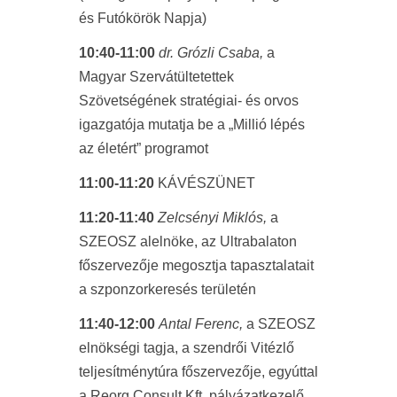
és Futókörök Napja)
10:40-11:00
dr. Grózli Csaba,
a
Magyar Szervátültetettek
Szövetségének stratégiai- és orvos
igazgatója mutatja be a „Millió lépés
az életért” programot
11:00-11:20
KÁVÉSZÜNET
11:20-11:40
Zelcsényi Miklós,
a
SZEOSZ alelnöke, az Ultrabalaton
főszervezője megosztja tapasztalatait
a szponzorkeresés területén
11:40-12:00
Antal Ferenc,
a SZEOSZ
elnökségi tagja, a szendrői Vitézlő
teljesítménytúra főszervezője, egyúttal
a Reorg Consult Kft. pályázatkezelő