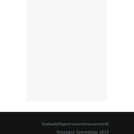
Szabadidősport-eseményszervezők
Országos Szövetsége 2019