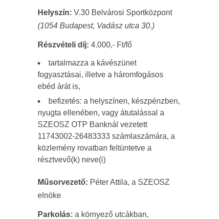
Helyszín:
V.30 Belvárosi Sportközpont
(1054 Budapest, Vadász utca 30.)
Részvételi díj:
4.000,- Ft/fő
tartalmazza a kávészünet
fogyasztásai, illetve a háromfogásos
ebéd árát is,
befizetés: a helyszínen, készpénzben,
nyugta ellenében, vagy átutalással a
SZEOSZ OTP Banknál vezetett
11743002-26483333 számlaszámára, a
közlemény rovatban feltüntetve a
résztvevő(k) neve(i)
Műsorvezető:
Péter Attila, a SZEOSZ
elnöke
Parkolás:
a környező utcákban,