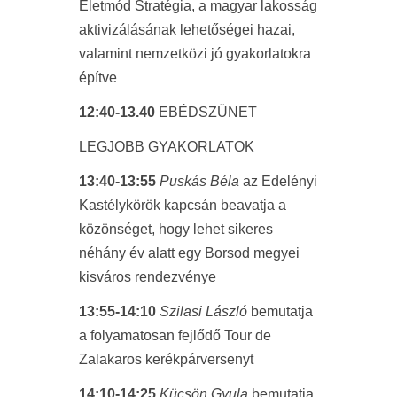
Életmód Stratégia, a magyar lakosság
aktivizálásának lehetőségei hazai,
valamint nemzetközi jó gyakorlatokra
építve
12:40-13.40
EBÉDSZÜNET
LEGJOBB GYAKORLATOK
13:40-13:55
Puskás Béla
az Edelényi
Kastélykörök kapcsán beavatja a
közönséget, hogy lehet sikeres
néhány év alatt egy Borsod megyei
kisváros rendezvénye
13:55-14:10
Szilasi László
bemutatja
a folyamatosan fejlődő Tour de
Zalakaros kerékpárversenyt
14:10-14:25
Kücsön Gyula
bemutatja