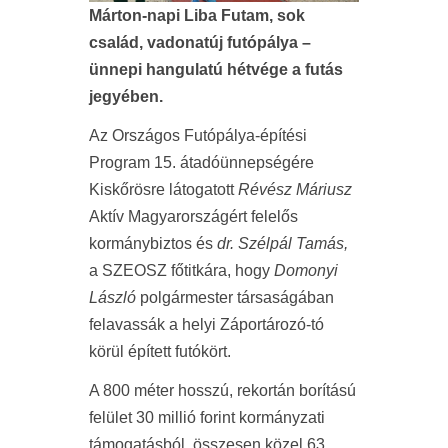
Márton-napi Liba Futam, sok
család, vadonatúj futópálya –
ünnepi hangulatú hétvége a futás
jegyében.
Az Országos Futópálya-építési
Program 15. átadóünnepségére
Kiskőrösre látogatott
Révész Máriusz
Aktív Magyarországért felelős
kormánybiztos és
dr. Szélpál Tamás,
a SZEOSZ főtitkára, hogy
Domonyi
László
polgármester társaságában
felavassák a helyi Záportározó-tó
körül épített futókört.
A 800 méter hosszú, rekortán borítású
felület 30 millió forint kormányzati
támogatásból, összesen közel 63