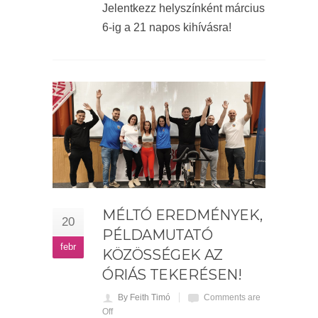
Jelentkezz helyszínként március
6-ig a 21 napos kihívásra!
MÉLTÓ EREDMÉNYEK,
20
PÉLDAMUTATÓ
febr
KÖZÖSSÉGEK AZ
ÓRIÁS TEKERÉSEN!
By Feith Timó
Comments are
Off