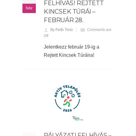
FELHÍVÁS! REJTETT
febr
KINCSEK TÚRÁI –
FEBRUÁR 28.
By Feith Timó
Comments are
Off
Jelentkezz február 19-ig a
Rejtett Kincsek Túráira!
PÁLYÁZATI FELHÍVÁS –