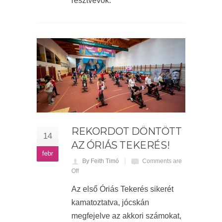
résztvevők.
REKORDOT DÖNTÖTT
14
AZ ÓRIÁS TEKERÉS!
febr
By Feith Timó
Comments are
Off
Az első Óriás Tekerés sikerét
kamatoztatva, jócskán
megfejelve az akkori számokat,