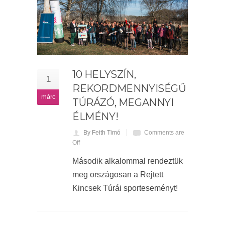
10 HELYSZÍN,
1
REKORDMENNYISÉGŰ
márc
TÚRÁZÓ, MEGANNYI
ÉLMÉNY!
By Feith Timó
Comments are
Off
Második alkalommal rendeztük
meg országosan a Rejtett
Kincsek Túrái sporteseményt!