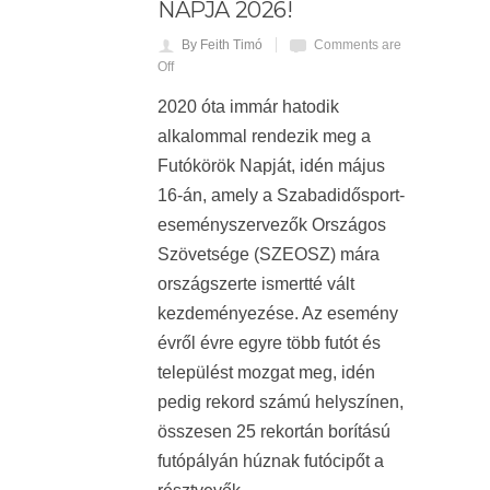
NAPJA 2026!
By Feith Timó
Comments are
Off
2020 óta immár hatodik
alkalommal rendezik meg a
Futókörök Napját, idén május
16-án, amely a Szabadidősport-
eseményszervezők Országos
Szövetsége (SZEOSZ) mára
országszerte ismertté vált
kezdeményezése. Az esemény
évről évre egyre több futót és
települést mozgat meg, idén
pedig rekord számú helyszínen,
összesen 25 rekortán borítású
futópályán húznak futócipőt a